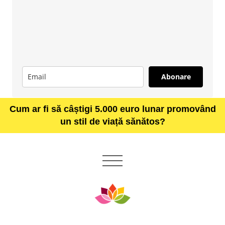
Abonare
Cum ar fi să câștigi 5.000 euro lunar promovând
un stil de viață sănătos?