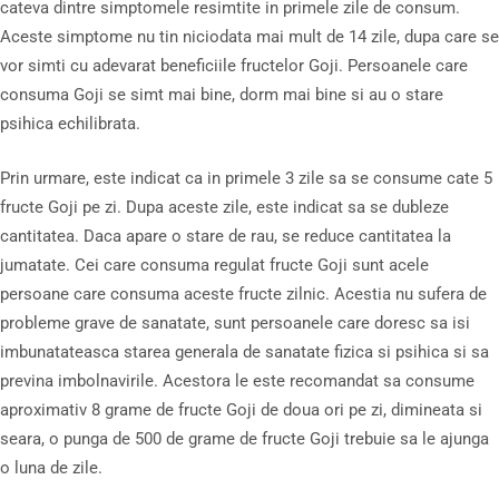
cateva dintre simptomele resimtite in primele zile de consum.
Aceste simptome nu tin niciodata mai mult de 14 zile, dupa care se
vor simti cu adevarat beneficiile fructelor Goji. Persoanele care
consuma Goji se simt mai bine, dorm mai bine si au o stare
psihica echilibrata.
Prin urmare, este indicat ca in primele 3 zile sa se consume cate 5
fructe Goji pe zi. Dupa aceste zile, este indicat sa se dubleze
cantitatea. Daca apare o stare de rau, se reduce cantitatea la
jumatate. Cei care consuma regulat fructe Goji sunt acele
persoane care consuma aceste fructe zilnic. Acestia nu sufera de
probleme grave de sanatate, sunt persoanele care doresc sa isi
imbunatateasca starea generala de sanatate fizica si psihica si sa
previna imbolnavirile. Acestora le este recomandat sa consume
aproximativ 8 grame de fructe Goji de doua ori pe zi, dimineata si
seara, o punga de 500 de grame de fructe Goji trebuie sa le ajunga
o luna de zile.