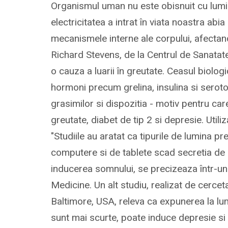
Organismul uman nu este obisnuit cu lumina
electricitatea a intrat în viata noastra a
mecanismele interne ale corpului, afectan
Richard Stevens, de la Centrul de Sanatate 
o cauza a luarii în greutate. Ceasul biolo
hormoni precum grelina, insulina si sero
grasimilor si dispozitia - motiv pentru c
greutate, diabet de tip 2 si depresie. Util
"Studiile au aratat ca tipurile de lumina p
computere si de tablete scad secretia de 
inducerea somnului, se precizeaza într-un 
Medicine. Un alt studiu, realizat de cercet
Baltimore, USA, releva ca expunerea la lumina
sunt mai scurte, poate induce depresie s