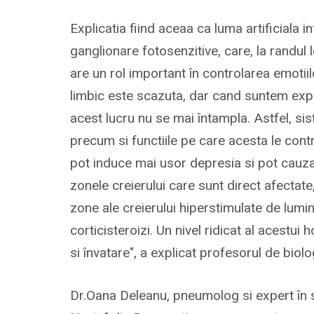
Explicatia fiind aceaa ca luma artificiala i
ganglionare fotosenzitive, care, la randul l
are un rol important în controlarea emotiil
limbic este scazuta, dar cand suntem expusi
acest lucru nu se mai întampla. Astfel, sis
precum si functiile pe care acesta le cont
pot induce mai usor depresia si pot cauz
zonele creierului care sunt direct afectate
zone ale creierului hiperstimulate de lumin
corticisteroizi. Un nivel ridicat al aces
si învatare", a explicat profesorul de biol
Dr.Oana Deleanu, pneumolog si expert în 