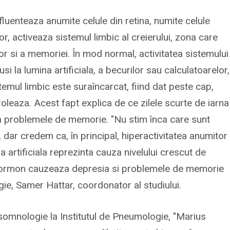
nfluenteaza anumite celule din retina, numite celule
or, activeaza sistemul limbic al creierului, zona care
or si a memoriei. În mod normal, activitatea sistemului
 la lumina artificiala, a becurilor sau calculatoarelor,
temul limbic este suraîncarcat, fiind dat peste cap,
roleaza. Acest fapt explica de ce zilele scurte de iarna
a problemele de memorie. "Nu stim înca care sunt
, dar credem ca, în principal, hiperactivitatea anumitor
a artificiala reprezinta cauza nivelului crescut de
tui hormon cauzeaza depresia si problemele de memorie
ogie, Samer Hattar, coordonator al studiului.
somnologie la Institutul de Pneumologie, "Marius