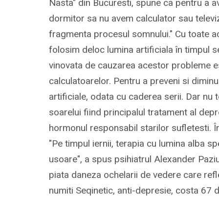
Nasta" din Bucuresti, spune ca pentru a a
dormitor sa nu avem calculator sau televiz
fragmenta procesul somnului." Cu toate ac
folosim deloc lumina artificiala în timpul s
vinovata de cauzarea acestor probleme es
calculatoarelor. Pentru a preveni si diminu
artificiale, odata cu caderea serii. Dar nu 
soarelui fiind principalul tratament al dep
hormonul responsabil starilor sufletesti. Î
"Pe timpul iernii, terapia cu lumina alba s
usoare", a spus psihiatrul Alexander Pazi
piata daneza ochelarii de vedere care refl
numiti Seqinetic, anti-depresie, costa 67 d