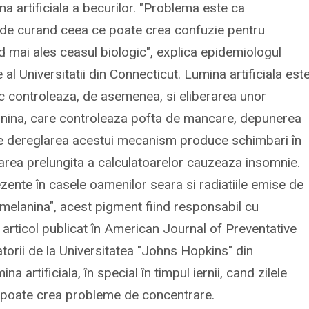
 artificiala a becurilor. "Problema este ca
bia de curand ceea ce poate crea confuzie pentru
d mai ales ceasul biologic", explica epidemiologul
al Universitatii din Connecticut. Lumina artificiala est
gic controleaza, de asemenea, si eliberarea unor
tonina, care controleaza pofta de mancare, depunerea
are dereglarea acestui mecanism produce schimbari în
izarea prelungita a calculatoarelor cauzeaza insomnie.
rezente în casele oamenilor seara si radiatiile emise de
melanina", acest pigment fiind responsabil cu
articol publicat în American Journal of Preventative
atorii de la Universitatea "Johns Hopkins" din
 artificiala, în special în timpul iernii, cand zilele
i poate crea probleme de concentrare.