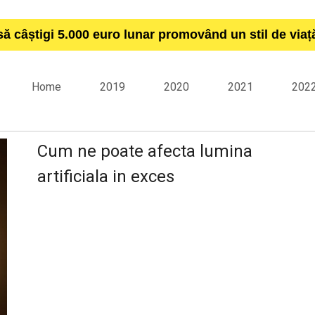
să câștigi 5.000 euro lunar promovând un stil de via
Home
2019
2020
2021
202
Cum ne poate afecta lumina
artificiala in exces