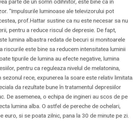
vea parte de un somn odihnitor, este bine ca în
or. "Impulsurile luminoase ale televizorului pot
estea, prof.Hattar sustine ca nu este necesar sa nu
erii, pentru a reduce riscul de depresie. De fapt,
te lumina albastra redata de becuri si monitoarele
a riscurile este bine sa reducem intensitatea luminii
toate tipurile de lumina au efecte negative, lumina
resiilor, pentru ca reguleaza nivelul de melatonina,
n sezonul rece, expunerea la soare este relativ limitata
peciala da rezultate bune în tratamentul depresiilor
uc. De asemenea, o echipa de ingineri au scos de pe
ecta lumina alba. O astfel de pereche de ochelari,
e euro, si se poata zilnic, pana la 30 de minute pe zi.