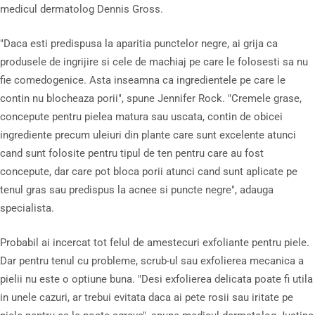
medicul dermatolog Dennis Gross.
"Daca esti predispusa la aparitia punctelor negre, ai grija ca
produsele de ingrijire si cele de machiaj pe care le folosesti sa nu
fie comedogenice. Asta inseamna ca ingredientele pe care le
contin nu blocheaza porii", spune Jennifer Rock. "Cremele grase,
concepute pentru pielea matura sau uscata, contin de obicei
ingrediente precum uleiuri din plante care sunt excelente atunci
cand sunt folosite pentru tipul de ten pentru care au fost
concepute, dar care pot bloca porii atunci cand sunt aplicate pe
tenul gras sau predispus la acnee si puncte negre", adauga
specialista.
Probabil ai incercat tot felul de amestecuri exfoliante pentru piele.
Dar pentru tenul cu probleme, scrub-ul sau exfolierea mecanica a
pielii nu este o optiune buna. "Desi exfolierea delicata poate fi utila
in unele cazuri, ar trebui evitata daca ai pete rosii sau iritate pe