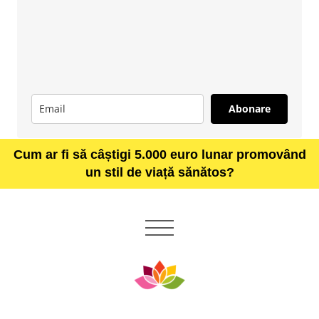
Abonare
Cum ar fi să câștigi 5.000 euro lunar promovând
un stil de viață sănătos?