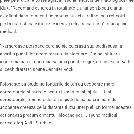
piele pentru ca le poate agrava", spune medicul dermatolog Justine
Kluk. "Recomand evitarea in totalitate a unui scrub sau a unui
exfoliant daca folosesti un produs cu acizi, retinol sau retinoizi
pentru ca risti sa exfoliezi excesiv pielea si sa o iriti", mai spune
medicul.
"Numeroase persoane care au pielea grasa sau predispusa la
aparitia punctelor negre renunta la hidratare. Dar acest lucru
inseamna ca vor continua sa aiba puncte negre, iar pielea lor va fi
si deshidratata", spune Jennifer Rock.
Foloseste cu prudenta fondurile de ten cu acoperire mare,
corectoarele si pudrele pentru fixarea machiajului. "Desi
corectoarele, fondurile de ten si pudrele cu putere mare de
acoperire creeaza de la distanta iluzia unei pieli uniforme, acestea
actioneaza precum cimentul, blocand porii", spune medicul
dermatolog Anita Sturham.