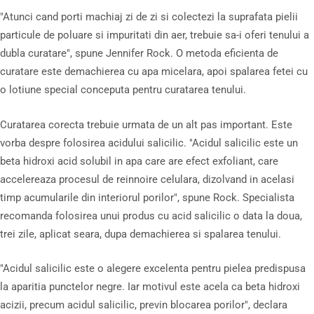
"Atunci cand porti machiaj zi de zi si colectezi la suprafata pielii
particule de poluare si impuritati din aer, trebuie sa-i oferi tenului a
dubla curatare", spune Jennifer Rock. O metoda eficienta de
curatare este demachierea cu apa micelara, apoi spalarea fetei cu
o lotiune special conceputa pentru curatarea tenului.
Curatarea corecta trebuie urmata de un alt pas important. Este
vorba despre folosirea acidului salicilic. "Acidul salicilic este un
beta hidroxi acid solubil in apa care are efect exfoliant, care
accelereaza procesul de reinnoire celulara, dizolvand in acelasi
timp acumularile din interiorul porilor", spune Rock. Specialista
recomanda folosirea unui produs cu acid salicilic o data la doua,
trei zile, aplicat seara, dupa demachierea si spalarea tenului.
"Acidul salicilic este o alegere excelenta pentru pielea predispusa
la aparitia punctelor negre. Iar motivul este acela ca beta hidroxi
acizii, precum acidul salicilic, previn blocarea porilor", declara