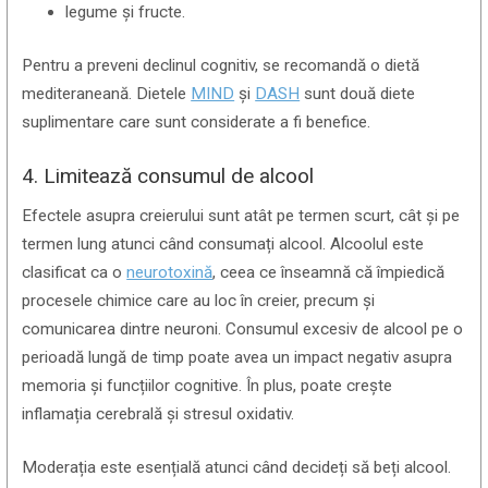
legume și fructe.
Pentru a preveni declinul cognitiv, se recomandă o dietă
mediteraneană. Dietele
MIND
și
DASH
sunt două diete
suplimentare care sunt considerate a fi benefice.
4. Limitează consumul de alcool
Efectele asupra creierului sunt atât pe termen scurt, cât și pe
termen lung atunci când consumați alcool. Alcoolul este
clasificat ca o
neurotoxină
, ceea ce înseamnă că împiedică
procesele chimice care au loc în creier, precum și
comunicarea dintre neuroni. Consumul excesiv de alcool pe o
perioadă lungă de timp poate avea un impact negativ asupra
memoria și funcțiilor cognitive. În plus, poate crește
inflamația cerebrală și stresul oxidativ.
Moderația este esențială atunci când decideți să beți alcool.