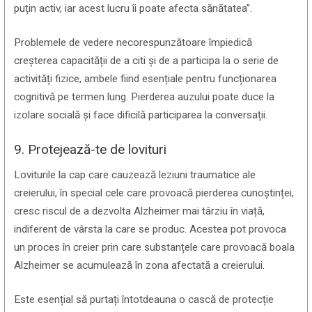
puțin activ, iar acest lucru îi poate afecta sănătatea”.
Problemele de vedere necorespunzătoare împiedică
creșterea capacității de a citi și de a participa la o serie de
activități fizice, ambele fiind esențiale pentru funcționarea
cognitivă pe termen lung. Pierderea auzului poate duce la
izolare socială și face dificilă participarea la conversații.
9. Protejează-te de lovituri
Loviturile la cap care cauzează leziuni traumatice ale
creierului, în special cele care provoacă pierderea cunoștinței,
cresc riscul de a dezvolta Alzheimer mai târziu în viață,
indiferent de vârsta la care se produc. Acestea pot provoca
un proces în creier prin care substanțele care provoacă boala
Alzheimer se acumulează în zona afectată a creierului.
Este esențial să purtați întotdeauna o cască de protecție