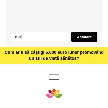
Abonare
Cum ar fi să câștigi 5.000 euro lunar promovând
un stil de viață sănătos?