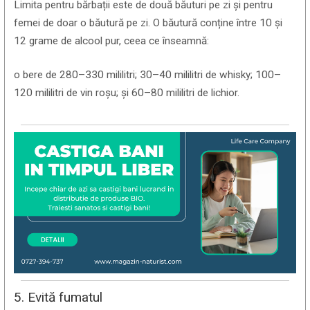
Limita pentru bărbații este de două băuturi pe zi și pentru
femei de doar o băutură pe zi. O băutură conține între 10 și
12 grame de alcool pur, ceea ce înseamnă:
o bere de 280–330 mililitri; 30–40 mililitri de whisky; 100–
120 mililitri de vin roșu; și 60–80 mililitri de lichior.
5. Evită fumatul