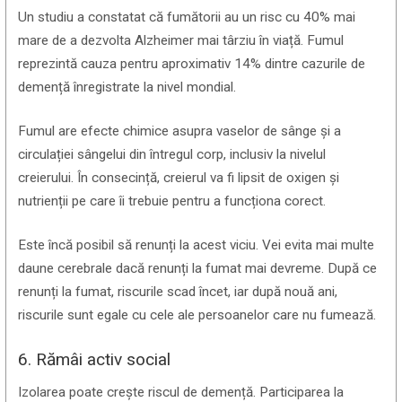
Un studiu a constatat că fumătorii au un risc cu 40% mai
mare de a dezvolta Alzheimer mai târziu în viață. Fumul
reprezintă cauza pentru aproximativ 14% dintre cazurile de
demență înregistrate la nivel mondial.
Fumul are efecte chimice asupra vaselor de sânge și a
circulației sângelui din întregul corp, inclusiv la nivelul
creierului. În consecință, creierul va fi lipsit de oxigen și
nutrienții pe care îi trebuie pentru a funcționa corect.
Este încă posibil să renunți la acest viciu. Vei evita mai multe
daune cerebrale dacă renunți la fumat mai devreme. După ce
renunți la fumat, riscurile scad încet, iar după nouă ani,
riscurile sunt egale cu cele ale persoanelor care nu fumează.
6. Rămâi activ social
Izolarea poate crește riscul de demență. Participarea la