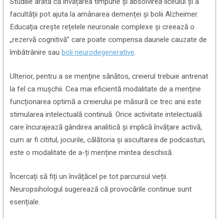
Studiile arată că învățarea timpurie și absolvirea liceului și a
facultății pot ajuta la amânarea demenței și bolii Alzheimer.
Educația crește rețelele neuronale complexe și creează o
„rezervă cognitivă” care poate compensa daunele cauzate de
îmbătrânire sau
boli neurodegenerative
.
Ulterior, pentru a se menține sănătos, creierul trebuie antrenat
la fel ca mușchii. Cea mai eficientă modalitate de a menține
funcționarea optimă a creierului pe măsură ce trec anii este
stimularea intelectuală continuă. Orice activitate intelectuală
care încurajează gândirea analitică și implică învățare activă,
cum ar fi cititul, jocurile, călătoria și ascultarea de podcasturi,
este o modalitate de a-ți menține mintea deschisă.
Încercați să fiți un învățăcel pe tot parcursul vieții.
Neuropsihologul sugerează că provocările continue sunt
esențiale.