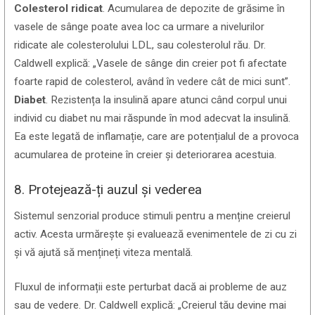
Colesterol ridicat
. Acumularea de depozite de grăsime în
vasele de sânge poate avea loc ca urmare a nivelurilor
ridicate ale colesterolului LDL, sau colesterolul rău. Dr.
Caldwell explică: „Vasele de sânge din creier pot fi afectate
foarte rapid de colesterol, având în vedere cât de mici sunt”.
Diabet
. Rezistența la insulină apare atunci când corpul unui
individ cu diabet nu mai răspunde în mod adecvat la insulină.
Ea este legată de inflamație, care are potențialul de a provoca
acumularea de proteine în creier și deteriorarea acestuia.
8. Protejează-ți auzul și vederea
Sistemul senzorial produce stimuli pentru a menține creierul
activ. Acesta urmărește și evaluează evenimentele de zi cu zi
și vă ajută să mențineți viteza mentală.
Fluxul de informații este perturbat dacă ai probleme de auz
sau de vedere. Dr. Caldwell explică: „Creierul tău devine mai