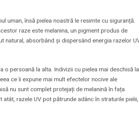
hiul uman, însă pielea noastră le resimte cu siguranță.
acestor raze este melanina, un pigment produs de
scut natural, absorbând și dispersând energia razelor U
a o persoană la alta. Indivizii cu pielea mai deschisă l
eea ce îi expune mai mult efectelor nocive ale
nchisă nu sunt complet protejați de melanină în fața
 atât, razele UV pot pătrunde adânc în straturile pielii,