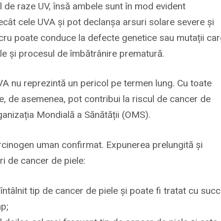
pul de raze UV, însă ambele sunt în mod evident
cât cele UVA și pot declanșa arsuri solare severe și
 lucru poate conduce la defecte genetice sau mutații ca
le și procesul de îmbătrânire prematură.
UVA nu reprezintă un pericol pe termen lung. Cu toate
le, de asemenea, pot contribui la riscul de cancer de
rganizația Mondială a Sănătății (OMS).
arcinogen uman confirmat. Expunerea prelungită și
ri de cancer de piele:
ntâlnit tip de cancer de piele și poate fi tratat cu suc
mp;