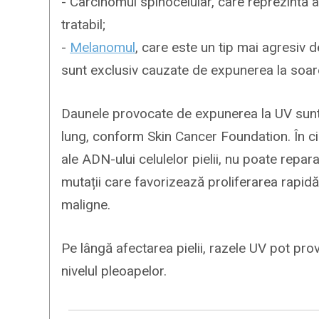
- Carcinomul spinocelular, care reprezintă al
tratabil;
-
Melanomul
, care este un tip mai agresiv 
sunt exclusiv cauzate de expunerea la soar
Daunele provocate de expunerea la UV sunt 
lung, conform Skin Cancer Foundation. În ci
ale ADN-ului celulelor pielii, nu poate repa
mutații care favorizează proliferarea rapidă
maligne.
Pe lângă afectarea pielii, razele UV pot prov
nivelul pleoapelor.