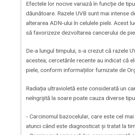
Efectele lor nocive variază în funcție de ti
dăunătoare. Razele UVB sunt mai intense de
alterarea ADN-ului în celulele pielii. Acest
să favorizeze dezvoltarea cancerului de pie
De-a lungul timpului, s-a crezut că razele 
acestea, cercetările recente au indicat că e
piele, conform informațiilor furnizate de O
Radiația ultravioletă este considerată un c
neîngrijită la soare poate cauza diverse tipu
- Carcinomul bazocelular, care este cel mai î
atunci când este diagnosticat și tratat la ti