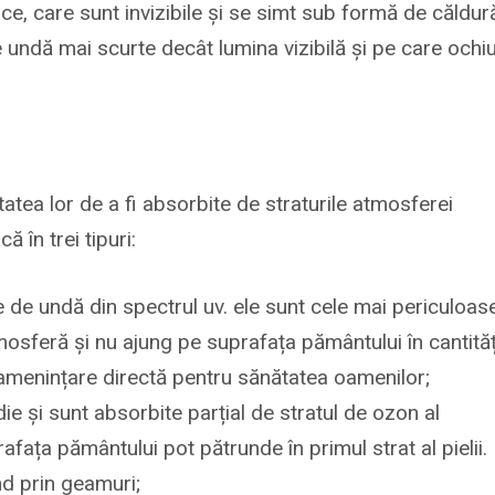
rmice, care sunt invizibile și se simt sub formă de căldur
de undă mai scurte decât lumina vizibilă și pe care ochiu
atea lor de a fi absorbite de straturile atmosferei
că în trei tipuri:
de undă din spectrul uv. ele sunt cele mai periculoas
tmosferă și nu ajung pe suprafața pământului în cantităț
 amenințare directă pentru sănătatea oamenilor;
 și sunt absorbite parțial de stratul de ozon al
fața pământului pot pătrunde în primul strat al pielii.
und prin geamuri;