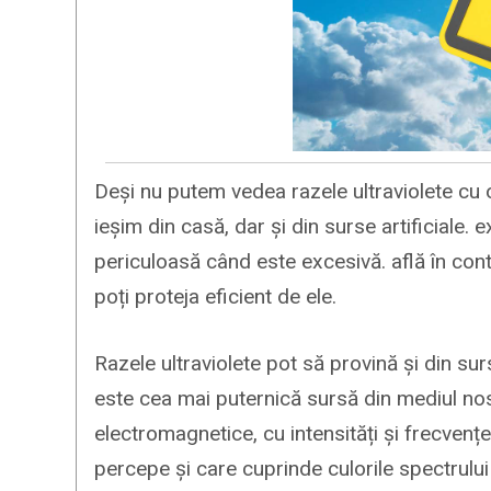
Deși nu putem vedea razele ultraviolete cu oc
ieșim din casă, dar și din surse artificiale.
periculoasă când este excesivă. află în cont
poți proteja eficient de ele.
Razele ultraviolete pot să provină și din sur
este cea mai puternică sursă din mediul nost
electromagnetice, cu intensități și frecvențe
percepe și care cuprinde culorile spectrului v