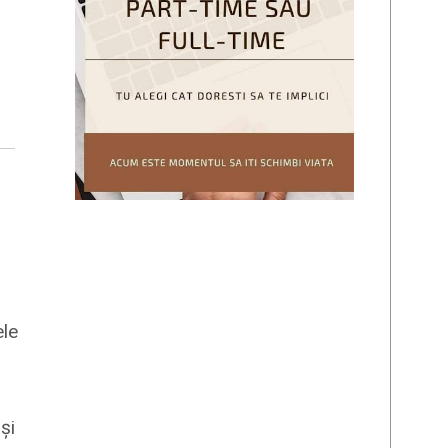
ele
și