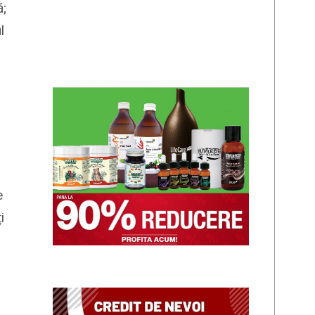
ă;
l
e
i