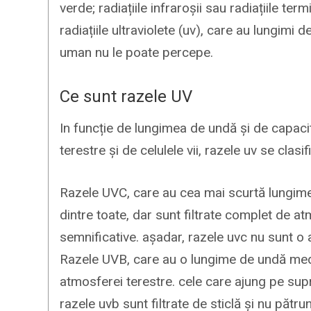
verde; radiațiile infraroșii sau radiațiile te
radiațiile ultraviolete (uv), care au lungimi 
uman nu le poate percepe.
Ce sunt razele UV
In funcție de lungimea de undă și de capacit
terestre și de celulele vii, razele uv se clasifi
Razele UVC, care au cea mai scurtă lungime 
dintre toate, dar sunt filtrate complet de a
semnificative. așadar, razele uvc nu sunt o
Razele UVB, care au o lungime de undă medie
atmosferei terestre. cele care ajung pe supra
razele uvb sunt filtrate de sticlă și nu pătr