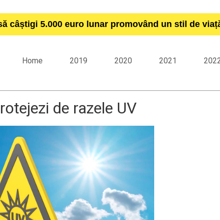
să câștigi 5.000 euro lunar promovând un stil de via
Home
2019
2020
2021
202
rotejezi de razele UV