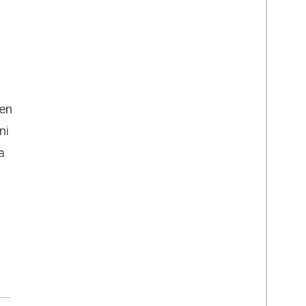
men
ni
a