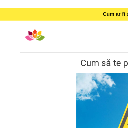
Cum ar fi 
Cum să te p