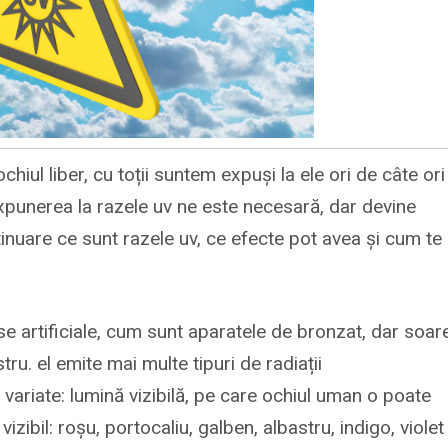
hiul liber, cu toții suntem expuși la ele ori de câte ori
 expunerea la razele uv ne este necesară, dar devine
inuare ce sunt razele uv, ce efecte pot avea și cum te
se artificiale, cum sunt aparatele de bronzat, dar soar
ru. el emite mai multe tipuri de radiații
 variate: lumină vizibilă, pe care ochiul uman o poate
izibil: roșu, portocaliu, galben, albastru, indigo, violet 