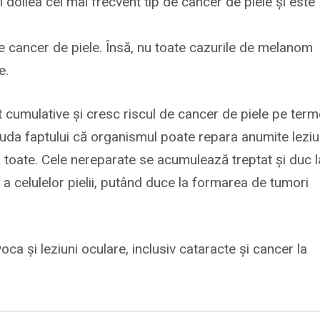
 doilea cel mai frecvent tip de cancer de piele și este
de cancer de piele. Însă, nu toate cazurile de melanom
e.
cumulative și cresc riscul de cancer de piele pe ter
uda faptului că organismul poate repara anumite leziu
ra toate. Cele nereparate se acumulează treptat și duc l
 a celulelor pielii, putând duce la formarea de tumori
oca și leziuni oculare, inclusiv cataracte și cancer la