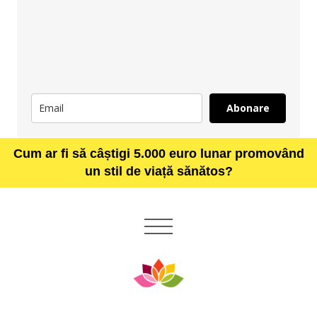
Abonare
Cum ar fi să câștigi 5.000 euro lunar promovând
un stil de viață sănătos?