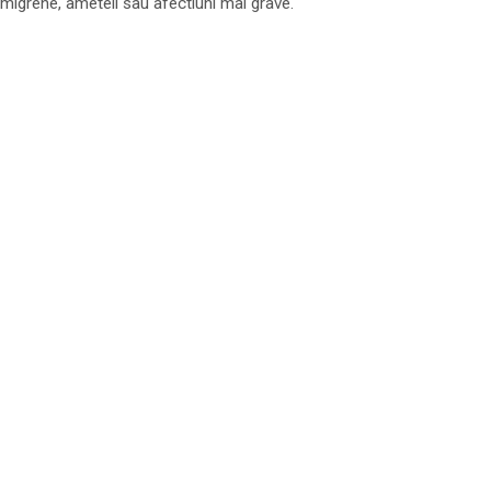
migrene, ameteli sau afectiuni mai grave.