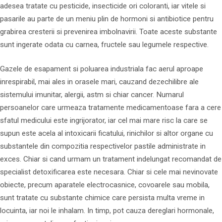
adesea tratate cu pesticide, insecticide ori coloranti, iar vitele si
pasarile au parte de un meniu plin de hormoni si antibiotice pentru
grabirea cresterii si prevenirea imbolnavirii. Toate aceste substante
sunt ingerate odata cu carnea, fructele sau legumele respective.
Gazele de esapament si poluarea industriala fac aerul aproape
inrespirabil, mai ales in orasele mari, cauzand dezechilibre ale
sistemului imunitar, alergii, astm si chiar cancer. Numarul
persoanelor care urmeaza tratamente medicamentoase fara a cere
sfatul medicului este ingrijorator, iar cel mai mare risc la care se
supun este acela al intoxicarii ficatului, rinichilor si altor organe cu
substantele din compozitia respectivelor pastile administrate in
exces. Chiar si cand urmam un tratament indelungat recomandat de
specialist detoxificarea este necesara. Chiar si cele mai nevinovate
obiecte, precum aparatele electrocasnice, covoarele sau mobila,
sunt tratate cu substante chimice care persista multa vreme in
locuinta, iar noi le inhalam. In timp, pot cauza dereglari hormonale,