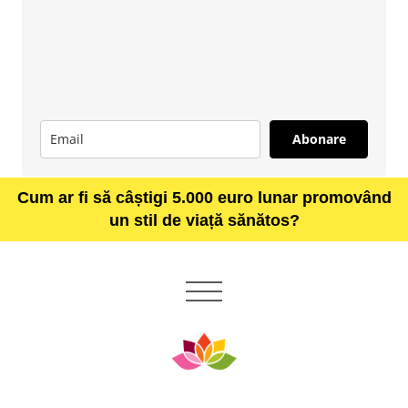
Abonare
Cum ar fi să câștigi 5.000 euro lunar promovând
un stil de viață sănătos?