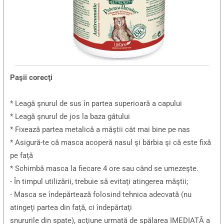
Paşii corecţi
* Leagă şnurul de sus în partea superioară a capului
* Leagă şnurul de jos la baza gâtului
* Fixează partea metalică a măştii cât mai bine pe nas
* Asigură-te că masca acoperă nasul şi bărbia şi că este fixă
pe faţă
* Schimbă masca la fiecare 4 ore sau când se umezeşte.
- În timpul utilizării, trebuie să evitaţi atingerea măştii;
- Masca se îndepărtează folosind tehnica adecvată (nu
atingeţi partea din faţă, ci îndepărtaţi
snururile din spate), acţiune urmată de spălarea IMEDIATĂ a