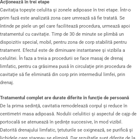
Acţionează în trei etape
Cavitaţia topeşte celulita şi zonele adipoase în trei etape. Într-o
prim fază este analizată zona care umrează să fie tratată. Se
întinde pe piele un gel care facilitează procedura, urmează apoi
tratamentul cu cavitaţie. Timp de 30 de minute se plimbă un
dispoizitiv special, mobil, pentru zona de corp stabilită pentru
tratament. Efectul este de diminuare instantanee şi vizibila a
celulitei. În faza a treia a procedurii se face masaj de drenaj
limfatic, pentru ca grăsimea pusă în circulaţie prin procedura de
cavitaţie să fie eliminată din corp prin intermediul limfei, prin
drenaj.
Tratamentul complet are durate diferite în funcţie de persoană
De la prima sedinţă, cavitatia remodelează corpul şi reduce în
centimetri masa adipoasă. Nodulii celulitici şi aspectul de cajp de
portocală se atenuează în şedinţe succesive, în mod vizibil.
Datorită drenajului limfatic, ţetuturile se oxignează, se purifică şi
lichidele care stagnau se elimină. Dar rezultatle sunt diferite de la