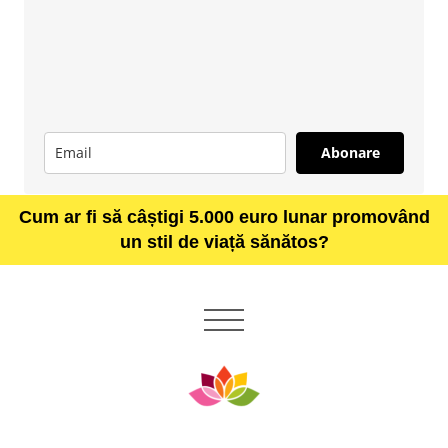
Abonare
Cum ar fi să câștigi 5.000 euro lunar promovând
un stil de viață sănătos?