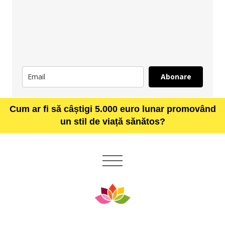
Abonare
Cum ar fi să câștigi 5.000 euro lunar promovând
un stil de viață sănătos?