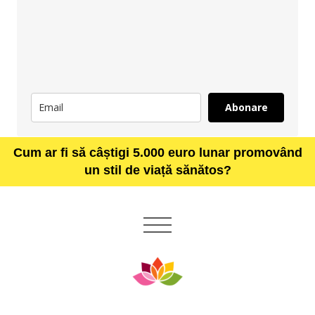
Abonare
Cum ar fi să câștigi 5.000 euro lunar promovând
un stil de viață sănătos?