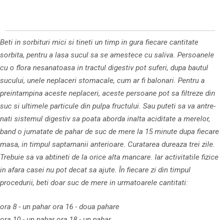
Beti in sorbituri mici si tineti un timp in gura fiecare cantitate
sorbita, pentru a lasa sucul sa se amestece cu saliva. Persoanele
cu o flora nesanatoasa in tractul digestiv pot suferi, dupa bautul
sucului, unele nepla­ceri stomacale, cum ar fi ba­lonari. Pentru a
preintampina aceste nepla­ceri, aces­te per­soane pot sa filtreze din
suc si ulti­mele par­ticule din pul­pa fructului. Sau puteti sa va an­tre­
nati sistemul digestiv sa poa­ta aborda inalta aciditate a me­­re­lor,
band o jumatate de pa­har de suc de mere la 15 mi­nu­te dupa fiecare
masa, in tim­pul saptama­nii anterioare. Curatarea dureaza trei zile.
Trebuie sa va abtineti de la orice alta mancare. Iar activitatile fizice
in afara casei nu pot decat sa ajute. În fiecare zi din timpul
procedurii, beti doar suc de mere in urmatoarele cantitati:
ora 8 - un pahar ora 16 - doua pahare
ora 10 - un pahar ora 18 - un pahar