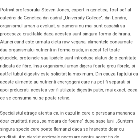
Potrivit profesorului Steven Jones, expert in genetica, fost sef al
catedrei de Genetica din cadrul „University College”, din Londra,
organismul uman a evoluat, si oamenii nu mai sunt capabili sa
proceseze cruditatile daca acestea sunt singura forma de hrana.
Atunci cand este urmata dieta raw vegana, alimentele consumate
dau organismului nutrienti in forma cruda, in acest fel toate
glucidele, proteinele sau lipidele sunt introduse alaturi de o cantitate
ridicata de fibre. Insa organismul uman digera foarte greu fibrele, si
astfel tubul digestiv este solicitat la maximum. Din cauza faptului ca
aceste alimente au nutrienti energogeni care nu pot fi separati si
apoi prelucrati, acestea vor fi utilizate digestiv putin, mai exact, ceea
ce se consuma nu se poate retine.
Specialistul atrage atentia ca, in cazul in care o persoana mananca
doar cruditati, risca „sa moara de foame” dupa sase luni. „Suntem
singura specie care poate flamanzi daca se hraneste doar cu
cruditati. Am pierdut enzimele necesare pentru acest tip de