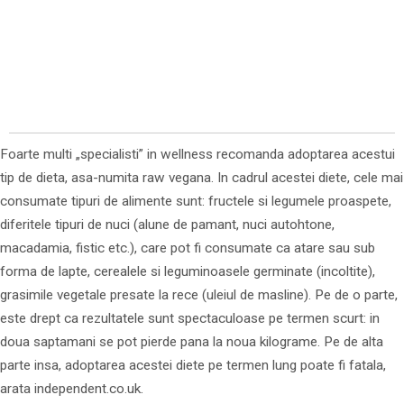
Foarte multi „specialisti” in wellness recomanda adoptarea acestui
tip de dieta, asa-numita raw vegana. In cadrul acestei diete, cele mai
consumate tipuri de alimente sunt: fructele si legumele proaspete,
diferitele tipuri de nuci (alune de pamant, nuci autohtone,
macadamia, fistic etc.), care pot fi consumate ca atare sau sub
forma de lapte, cerealele si leguminoasele germinate (incoltite),
grasimile vegetale presate la rece (uleiul de masline). Pe de o parte,
este drept ca rezultatele sunt spectaculoase pe termen scurt: in
doua saptamani se pot pierde pana la noua kilograme. Pe de alta
parte insa, adoptarea acestei diete pe termen lung poate fi fatala,
arata independent.co.uk.