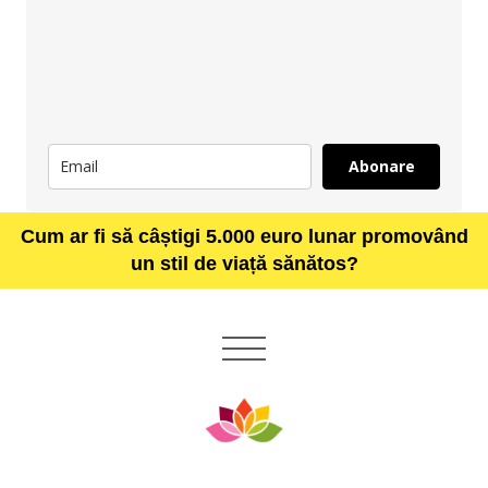
Abonare
Cum ar fi să câștigi 5.000 euro lunar promovând
un stil de viață sănătos?