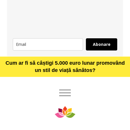
Abonare
Cum ar fi să câștigi 5.000 euro lunar promovând
un stil de viață sănătos?