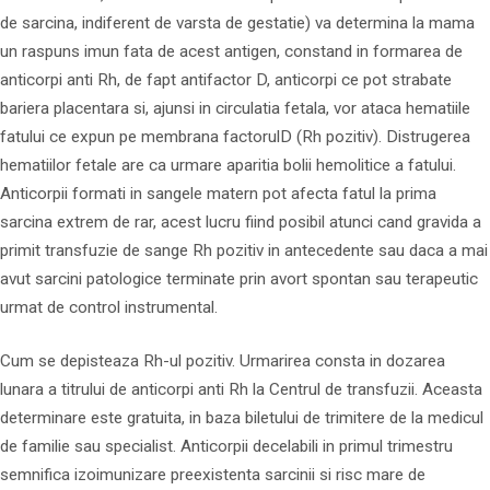
de sarcina, indiferent de varsta de gestatie) va determina la mama
un raspuns imun fata de acest antigen, constand in formarea de
anticorpi anti Rh, de fapt antifactor D, anticorpi ce pot strabate
bariera placentara si, ajunsi in circulatia fetala, vor ataca hematiile
fatului ce expun pe membrana factorulD (Rh pozitiv). Distrugerea
hematiilor fetale are ca urmare aparitia bolii hemolitice a fatului.
Anticorpii formati in sangele matern pot afecta fatul la prima
sarcina extrem de rar, acest lucru fiind posibil atunci cand gravida a
primit transfuzie de sange Rh pozitiv in antecedente sau daca a mai
avut sarcini patologice terminate prin avort spontan sau terapeutic
urmat de control instrumental.
Cum se depisteaza Rh-ul pozitiv. Urmarirea consta in dozarea
lunara a titrului de anticorpi anti Rh la Centrul de transfuzii. Aceasta
determinare este gratuita, in baza biletului de trimitere de la medicul
de familie sau specialist. Anticorpii decelabili in primul trimestru
semnifica izoimunizare preexistenta sarcinii si risc mare de