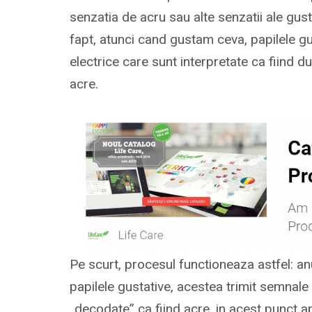
senzatia de acru sau alte senzatii ale gust
fapt, atunci cand gustam ceva, papilele gu
electrice care sunt interpretate ca fiind d
acre.
Pe scurt, procesul functioneaza astfel: an
papilele gustative, acestea trimit semnale
„decodate” ca fiind acre. in acest punct a