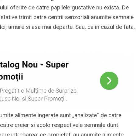
ului oferite de catre papilele gustative nu exista. De
stative trimit catre centrii senzoriali anumite semnale
ulci, amare si asa mai departe. Sau, ca in cazul de fata,
umite alimente ingerate sunt „analizate” de catre
 catre creier si acolo respectivele semnale dunt
pare intrebarea: ce propietati au anumite alimente