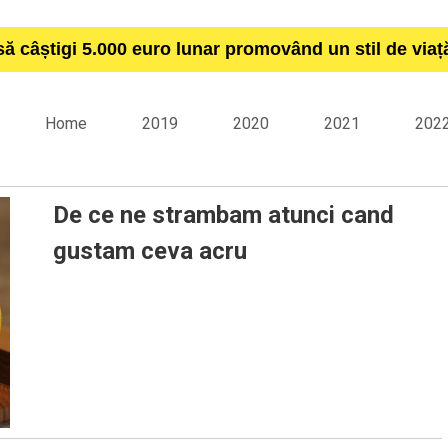
să câștigi 5.000 euro lunar promovând un stil de via
Home
2019
2020
2021
202
De ce ne strambam atunci cand
gustam ceva acru