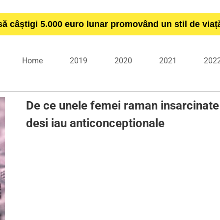
să câștigi 5.000 euro lunar promovând un stil de via
Home
2019
2020
2021
202
De ce unele femei raman insarcinate
desi iau anticonceptionale