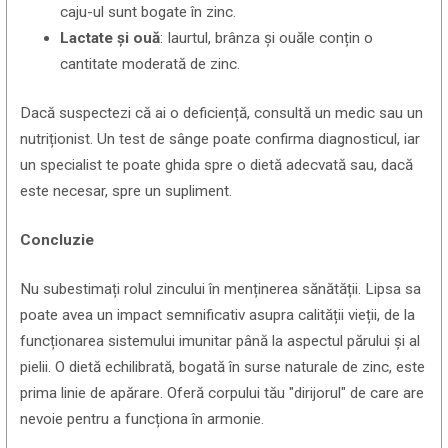
caju-ul sunt bogate în zinc.
Lactate și ouă
: Iaurtul, brânza și ouăle conțin o
cantitate moderată de zinc.
Dacă suspectezi că ai o deficiență, consultă un medic sau un
nutriționist. Un test de sânge poate confirma diagnosticul, iar
un specialist te poate ghida spre o dietă adecvată sau, dacă
este necesar, spre un supliment.
Concluzie
Nu subestimați rolul zincului în menținerea sănătății. Lipsa sa
poate avea un impact semnificativ asupra calității vieții, de la
funcționarea sistemului imunitar până la aspectul părului și al
pielii. O dietă echilibrată, bogată în surse naturale de zinc, este
prima linie de apărare. Oferă corpului tău "dirijorul" de care are
nevoie pentru a funcționa în armonie.