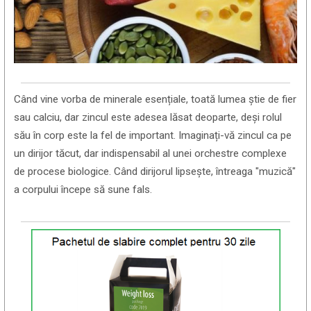
Când vine vorba de minerale esențiale, toată lumea știe de fier
sau calciu, dar zincul este adesea lăsat deoparte, deși rolul
său în corp este la fel de important. Imaginați-vă zincul ca pe
un dirijor tăcut, dar indispensabil al unei orchestre complexe
de procese biologice. Când dirijorul lipsește, întreaga "muzică"
a corpului începe să sune fals.