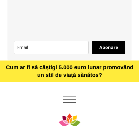
Abonare
Cum ar fi să câștigi 5.000 euro lunar promovând
un stil de viață sănătos?