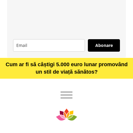
Abonare
Cum ar fi să câștigi 5.000 euro lunar promovând
un stil de viață sănătos?