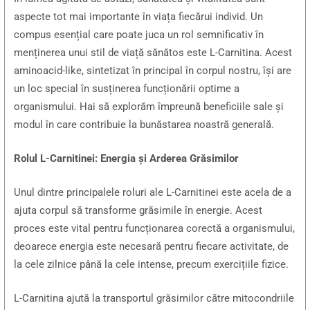
aspecte tot mai importante în viața fiecărui individ. Un
compus esențial care poate juca un rol semnificativ în
menținerea unui stil de viață sănătos este L-Carnitina. Acest
aminoacid-like, sintetizat în principal în corpul nostru, își are
un loc special în susținerea funcționării optime a
organismului. Hai să explorăm împreună beneficiile sale și
modul în care contribuie la bunăstarea noastră generală.
Rolul L-Carnitinei: Energia și Arderea Grăsimilor
Unul dintre principalele roluri ale L-Carnitinei este acela de a
ajuta corpul să transforme grăsimile în energie. Acest
proces este vital pentru funcționarea corectă a organismului,
deoarece energia este necesară pentru fiecare activitate, de
la cele zilnice până la cele intense, precum exercițiile fizice.
L-Carnitina ajută la transportul grăsimilor către mitocondriile