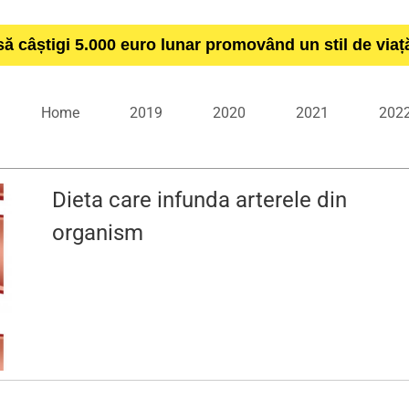
să câștigi 5.000 euro lunar promovând un stil de via
Home
2019
2020
2021
202
Dieta care infunda arterele din
organism