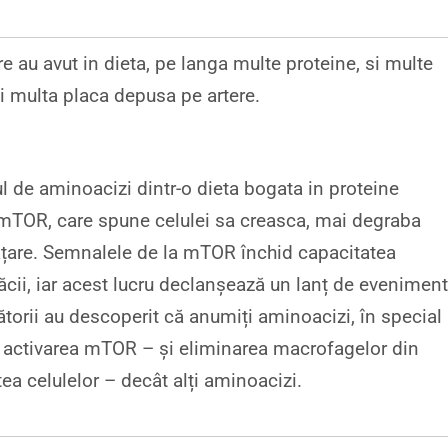
re au avut in dieta, pe langa multe proteine, si multe
i multa placa depusa pe artere.
 de aminoacizi dintr-o dieta bogata in proteine ​​
mTOR, care spune celulei sa creasca, mai degraba
ățare. Semnalele de la mTOR închid capacitatea
lăcii, iar acest lucru declanșează un lanț de evenimen
torii au descoperit că anumiți aminoacizi, în special
în activarea mTOR – și eliminarea macrofagelor din
tea celulelor – decât alți aminoacizi.