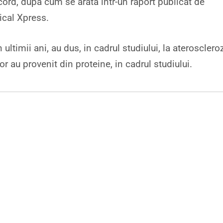
ord, dupa cum se arata intr-un raport publicat de
ical Xpress.
 ultimii ani, au dus, in cadrul studiului, la aterosclero
or au provenit din proteine, in cadrul studiului.