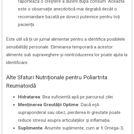
raportează o creștere a durerii după consum. Aceasta
este o observație anecdotică mai degrabă decât o
recomandare bazată pe dovezi puternice pentru toți
pacienții.
Este util să ții un jurnal alimentar pentru a identifica posibilele
sensibilități personale. Eliminarea temporară a acestor
alimente sub supraveghere și reintroducerea lor poate ajuta la
identificare.
Alte Sfaturi Nutriționale pentru Poliartrita
Reumatoidă
Hidratarea
: Bea suficientă apă pe parcursul zilei.
Menținerea Greutății Optime
: Dacă ești
supraponderal sau obez, pierderea în greutate poate
reduce stresul asupra articulațiilor și inflamația.
Suplimente
: Anumite suplimente, cum ar fi Omega-3,