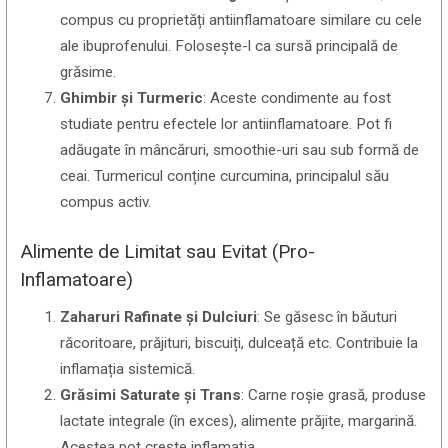
compus cu proprietăți antiinflamatoare similare cu cele
ale ibuprofenului. Folosește-l ca sursă principală de
grăsime.
Ghimbir și Turmeric
: Aceste condimente au fost
studiate pentru efectele lor antiinflamatoare. Pot fi
adăugate în mâncăruri, smoothie-uri sau sub formă de
ceai. Turmericul conține curcumina, principalul său
compus activ.
Alimente de Limitat sau Evitat (Pro-
Inflamatoare)
Zaharuri Rafinate și Dulciuri
: Se găsesc în băuturi
răcoritoare, prăjituri, biscuiți, dulceață etc. Contribuie la
inflamația sistemică.
Grăsimi Saturate și Trans
: Carne roșie grasă, produse
lactate integrale (în exces), alimente prăjite, margarină.
Acestea pot crește inflamația.