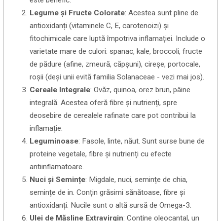
este benefic.
Legume și Fructe Colorate
: Acestea sunt pline de
antioxidanți (vitaminele C, E, carotenoizi) și
fitochimicale care luptă împotriva inflamației. Include o
varietate mare de culori: spanac, kale, broccoli, fructe
de pădure (afine, zmeură, căpșuni), cireșe, portocale,
roșii (deși unii evită familia Solanaceae - vezi mai jos).
Cereale Integrale
: Ovăz, quinoa, orez brun, pâine
integrală. Acestea oferă fibre și nutrienți, spre
deosebire de cerealele rafinate care pot contribui la
inflamație.
Leguminoase
: Fasole, linte, năut. Sunt surse bune de
proteine vegetale, fibre și nutrienți cu efecte
antiinflamatoare.
Nuci și Semințe
: Migdale, nuci, semințe de chia,
semințe de in. Conțin grăsimi sănătoase, fibre și
antioxidanți. Nucile sunt o altă sursă de Omega-3.
Ulei de Măsline Extravirgin
: Conține oleocantal, un