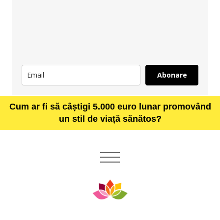
Abonare
Cum ar fi să câștigi 5.000 euro lunar promovând
un stil de viață sănătos?