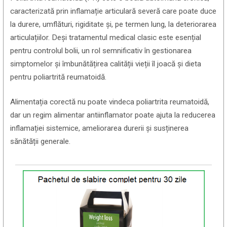
caracterizată prin inflamație articulară severă care poate duce
la durere, umflături, rigiditate și, pe termen lung, la deteriorarea
articulațiilor. Deși tratamentul medical clasic este esențial
pentru controlul bolii, un rol semnificativ în gestionarea
simptomelor și îmbunătățirea calității vieții îl joacă și dieta
pentru poliartrită reumatoidă.
Alimentația corectă nu poate vindeca poliartrita reumatoidă,
dar un regim alimentar antiinflamator poate ajuta la reducerea
inflamației sistemice, ameliorarea durerii și susținerea
sănătății generale.