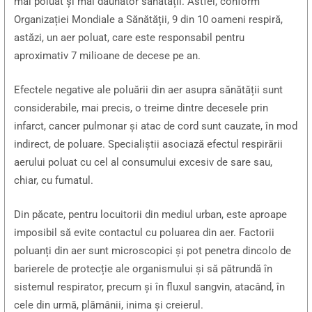
mai poluat și mai dăunător sănătății. Astfel, conform
Organizației Mondiale a Sănătății, 9 din 10 oameni respiră,
astăzi, un aer poluat, care este responsabil pentru
aproximativ 7 milioane de decese pe an.
Efectele negative ale poluării din aer asupra sănătății sunt
considerabile, mai precis, o treime dintre decesele prin
infarct, cancer pulmonar și atac de cord sunt cauzate, în mod
indirect, de poluare. Specialiștii asociază efectul respirării
aerului poluat cu cel al consumului excesiv de sare sau,
chiar, cu fumatul.
Din păcate, pentru locuitorii din mediul urban, este aproape
imposibil să evite contactul cu poluarea din aer. Factorii
poluanți din aer sunt microscopici și pot penetra dincolo de
barierele de protecție ale organismului și să pătrundă în
sistemul respirator, precum și în fluxul sangvin, atacând, în
cele din urmă, plămânii, inima și creierul.