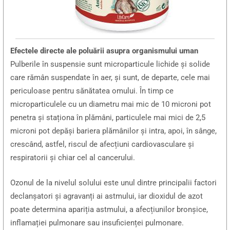
Efectele directe ale poluării asupra organismului uman
Pulberile în suspensie sunt microparticule lichide și solide
care rămân suspendate în aer, și sunt, de departe, cele mai
periculoase pentru sănătatea omului. În timp ce
microparticulele cu un diametru mai mic de 10 microni pot
penetra și staționa în plămâni, particulele mai mici de 2,5
microni pot depăși bariera plămânilor și intra, apoi, în sânge,
crescând, astfel, riscul de afecțiuni cardiovasculare și
respiratorii și chiar cel al cancerului.
Ozonul de la nivelul solului este unul dintre principalii factori
declanșatori și agravanți ai astmului, iar dioxidul de azot
poate determina apariția astmului, a afecțiunilor bronșice,
inflamației pulmonare sau insuficienței pulmonare.