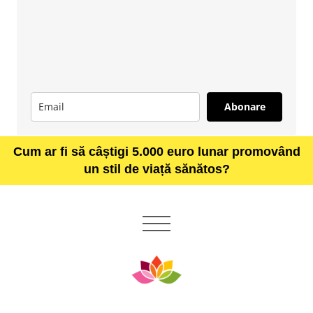
Abonare
Cum ar fi să câștigi 5.000 euro lunar promovând
un stil de viață sănătos?