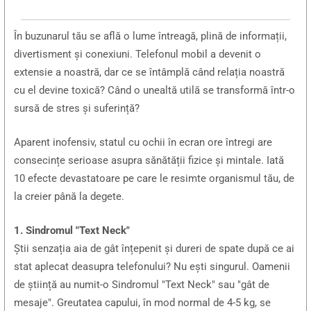
În buzunarul tău se află o lume întreagă, plină de informații,
divertisment și conexiuni. Telefonul mobil a devenit o
extensie a noastră, dar ce se întâmplă când relația noastră
cu el devine toxică? Când o unealtă utilă se transformă într-o
sursă de stres și suferință?
Aparent inofensiv, statul cu ochii în ecran ore întregi are
consecințe serioase asupra sănătății fizice și mintale. Iată
10 efecte devastatoare pe care le resimte organismul tău, de
la creier până la degete.
1. Sindromul "Text Neck"
Știi senzația aia de gât înțepenit și dureri de spate după ce ai
stat aplecat deasupra telefonului? Nu ești singurul. Oamenii
de știință au numit-o Sindromul "Text Neck" sau "gât de
mesaje". Greutatea capului, în mod normal de 4-5 kg, se