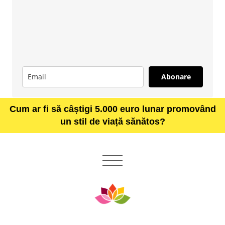
Abonare
Cum ar fi să câștigi 5.000 euro lunar promovând
un stil de viață sănătos?