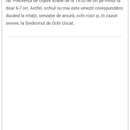
rar. Frecvența de clipire scade de la 15-20 de ori pe minut la
doar 6-7 ori. Astfel, ochiul nu mai este umezit corespunzător,
ducând la iritații, senzație de arsură, ochi roșii și, în cazuri
severe, la Sindromul de Ochi Uscat.