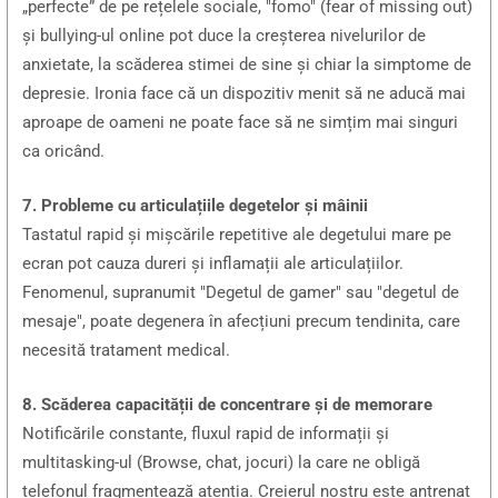
„perfecte” de pe rețelele sociale, "fomo" (fear of missing out)
și bullying-ul online pot duce la creșterea nivelurilor de
anxietate, la scăderea stimei de sine și chiar la simptome de
depresie. Ironia face că un dispozitiv menit să ne aducă mai
aproape de oameni ne poate face să ne simțim mai singuri
ca oricând.
7. Probleme cu articulațiile degetelor și mâinii
Tastatul rapid și mișcările repetitive ale degetului mare pe
ecran pot cauza dureri și inflamații ale articulațiilor.
Fenomenul, supranumit "Degetul de gamer" sau "degetul de
mesaje", poate degenera în afecțiuni precum tendinita, care
necesită tratament medical.
8. Scăderea capacității de concentrare și de memorare
Notificările constante, fluxul rapid de informații și
multitasking-ul (Browse, chat, jocuri) la care ne obligă
telefonul fragmentează atenția. Creierul nostru este antrenat