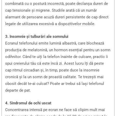
combinată cu o postură incorectă, poate declanșa dureri de
cap tensionale și migrene. Studiile arată că un număr
alarmant de persoane acuză dureri persistente de cap direct
legate de utilizarea excesivă a dispozitivelor mobile.
3. Insomnie și tulburări ale somnului
Ecranul telefonului emite lumină albastră, care blochează
producția de melatonină, un hormon esențial pentru un somn
odihnitor. Când te uiți la telefon înainte de culcare, practic îi
spui creierului tău că este încă zi. Acest lucru îți dă peste
cap ritmul circadian și, în timp, poate duce la insomnie
cronică și la un somn de proastă calitate. Te trezești mai
obosit decât te-ai culcat? Poate ar trebui să lași telefonul
departe de pat.
4. Sindromul de ochi uscat
Concentrarea intensă pe ecran ne face să clipim mult mai