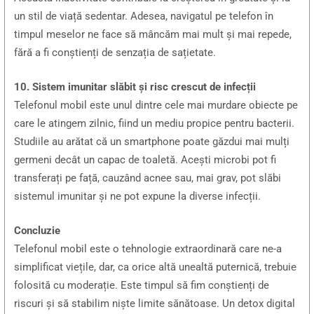
un stil de viață sedentar. Adesea, navigatul pe telefon în
timpul meselor ne face să mâncăm mai mult și mai repede,
fără a fi conștienți de senzația de sațietate.
10. Sistem imunitar slăbit și risc crescut de infecții
Telefonul mobil este unul dintre cele mai murdare obiecte pe
care le atingem zilnic, fiind un mediu propice pentru bacterii.
Studiile au arătat că un smartphone poate găzdui mai mulți
germeni decât un capac de toaletă. Acești microbi pot fi
transferați pe față, cauzând acnee sau, mai grav, pot slăbi
sistemul imunitar și ne pot expune la diverse infecții.
Concluzie
Telefonul mobil este o tehnologie extraordinară care ne-a
simplificat viețile, dar, ca orice altă unealtă puternică, trebuie
folosită cu moderație. Este timpul să fim conștienți de
riscuri și să stabilim niște limite sănătoase. Un detox digital