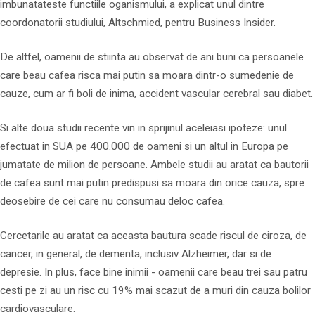
imbunatateste functiile oganismului, a explicat unul dintre
coordonatorii studiului, Altschmied, pentru Business Insider.
De altfel, oamenii de stiinta au observat de ani buni ca persoanele
care beau cafea risca mai putin sa moara dintr-o sumedenie de
cauze, cum ar fi boli de inima, accident vascular cerebral sau diabet.
Si alte doua studii recente vin in sprijinul aceleiasi ipoteze: unul
efectuat in SUA pe 400.000 de oameni si un altul in Europa pe
jumatate de milion de persoane. Ambele studii au aratat ca bautorii
de cafea sunt mai putin predispusi sa moara din orice cauza, spre
deosebire de cei care nu consumau deloc cafea.
Cercetarile au aratat ca aceasta bautura scade riscul de ciroza, de
cancer, in general, de dementa, inclusiv Alzheimer, dar si de
depresie. In plus, face bine inimii - oamenii care beau trei sau patru
cesti pe zi au un risc cu 19% mai scazut de a muri din cauza bolilor
cardiovasculare.