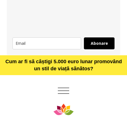
Abonare
Cum ar fi să câștigi 5.000 euro lunar promovând
un stil de viață sănătos?