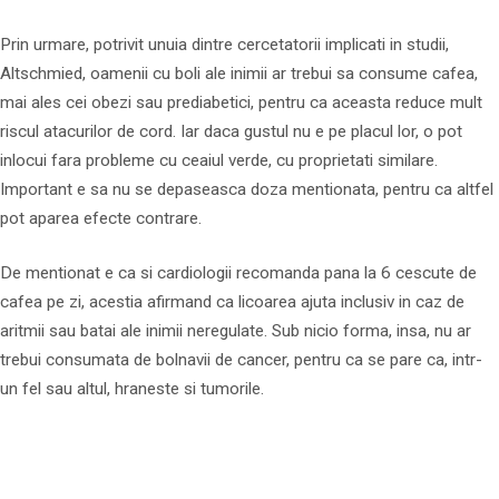
Prin urmare, potrivit unuia dintre cercetatorii implicati in studii,
Altschmied, oamenii cu boli ale inimii ar trebui sa consume cafea,
mai ales cei obezi sau prediabetici, pentru ca aceasta reduce mult
riscul atacurilor de cord. Iar daca gustul nu e pe placul lor, o pot
inlocui fara probleme cu ceaiul verde, cu proprietati similare.
Important e sa nu se depaseasca doza mentionata, pentru ca altfel
pot aparea efecte contrare.
De mentionat e ca si cardiologii recomanda pana la 6 cescute de
cafea pe zi, acestia afirmand ca licoarea ajuta inclusiv in caz de
aritmii sau batai ale inimii neregulate. Sub nicio forma, insa, nu ar
trebui consumata de bolnavii de cancer, pentru ca se pare ca, intr-
un fel sau altul, hraneste si tumorile.