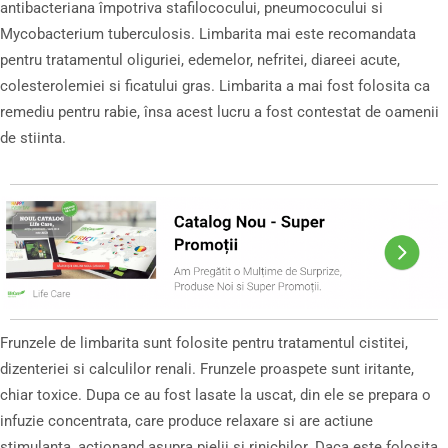
antibacteriana împotriva stafilococului, pneumococului si
Mycobacterium tuberculosis. Limbarita mai este recomandata
pentru tratamentul oliguriei, edemelor, nefritei, diareei acute,
colesterolemiei si ficatului gras. Limbarita a mai fost folosita ca
remediu pentru rabie, însa acest lucru a fost contestat de oamenii
de stiinta.
Frunzele de limbarita sunt folosite pentru tratamentul cistitei,
dizenteriei si calculilor renali. Frunzele proaspete sunt iritante,
chiar toxice. Dupa ce au fost lasate la uscat, din ele se prepara o
infuzie concentrata, care produce relaxare si are actiune
stimulanta, actionand asupra pielii si rinichilor. Daca este folosita