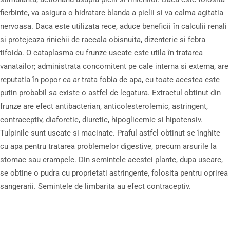
fierbinte, va asigura o hidratare blanda a pielii si va calma agitatia
nervoasa. Daca este utilizata rece, aduce beneficii în calculii renali
si protejeaza rinichii de raceala obisnuita, dizenterie si febra
tifoida. O cataplasma cu frunze uscate este utila în tratarea
vanatailor; administrata concomitent pe cale interna si externa, are
reputatia în popor ca ar trata fobia de apa, cu toate acestea este
putin probabil sa existe o astfel de legatura. Extractul obtinut din
frunze are efect antibacterian, anticolesterolemic, astringent,
contraceptiv, diaforetic, diuretic, hipoglicemic si hipotensiv.
Tulpinile sunt uscate si macinate. Praful astfel obtinut se înghite
cu apa pentru tratarea problemelor digestive, precum arsurile la
stomac sau crampele. Din semintele acestei plante, dupa uscare,
se obtine o pudra cu proprietati astringente, folosita pentru oprirea
sangerarii. Semintele de limbarita au efect contraceptiv.