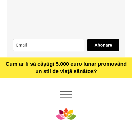
Abonare
Cum ar fi să câștigi 5.000 euro lunar promovând
un stil de viață sănătos?