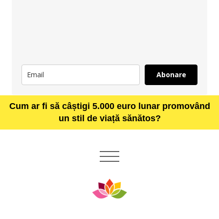
Abonare
Cum ar fi să câștigi 5.000 euro lunar promovând
un stil de viață sănătos?