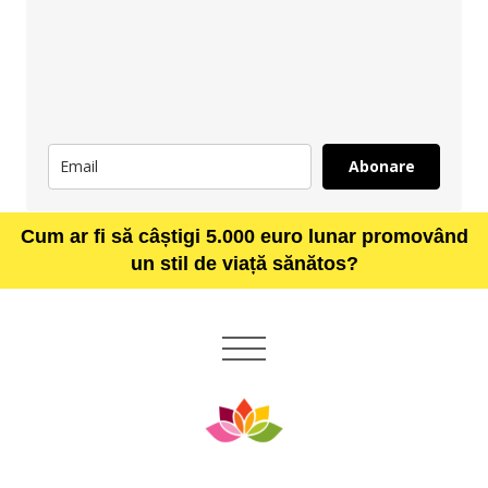
Abonare
Cum ar fi să câștigi 5.000 euro lunar promovând
un stil de viață sănătos?