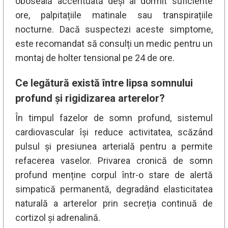
oboseală accentuată deși ai dormit suficiente
ore, palpitațiile matinale sau transpirațiile
nocturne. Dacă suspectezi aceste simptome,
este recomandat să consulți un medic pentru un
montaj de holter tensional pe 24 de ore.
Ce legătură există între lipsa somnului
profund și rigidizarea arterelor?
În timpul fazelor de somn profund, sistemul
cardiovascular își reduce activitatea, scăzând
pulsul și presiunea arterială pentru a permite
refacerea vaselor. Privarea cronică de somn
profund menține corpul într-o stare de alertă
simpatică permanentă, degradând elasticitatea
naturală a arterelor prin secreția continuă de
cortizol și adrenalină.