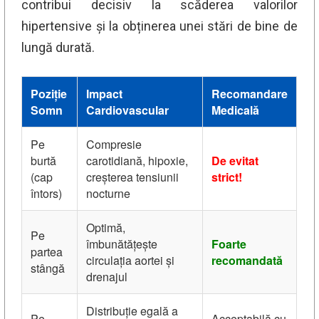
contribui decisiv la scăderea valorilor
hipertensive și la obținerea unei stări de bine de
lungă durată.
Poziție
Impact
Recomandare
Somn
Cardiovascular
Medicală
Pe
Compresie
burtă
carotidiană, hipoxie,
De evitat
(cap
creșterea tensiunii
strict!
întors)
nocturne
Optimă,
Pe
îmbunătățește
Foarte
partea
circulația aortei și
recomandată
stângă
drenajul
Distribuție egală a
Pe
Acceptabilă cu