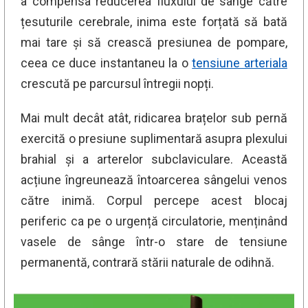
a compensa reducerea fluxului de sânge către
țesuturile cerebrale, inima este forțată să bată
mai tare și să crească presiunea de pompare,
ceea ce duce instantaneu la o
tensiune arteriala
crescută pe parcursul întregii nopți.
Mai mult decât atât, ridicarea brațelor sub pernă
exercită o presiune suplimentară asupra plexului
brahial și a arterelor subclaviculare. Această
acțiune îngreunează întoarcerea sângelui venos
către inimă. Corpul percepe acest blocaj
periferic ca pe o urgență circulatorie, menținând
vasele de sânge într-o stare de tensiune
permanentă, contrară stării naturale de odihnă.