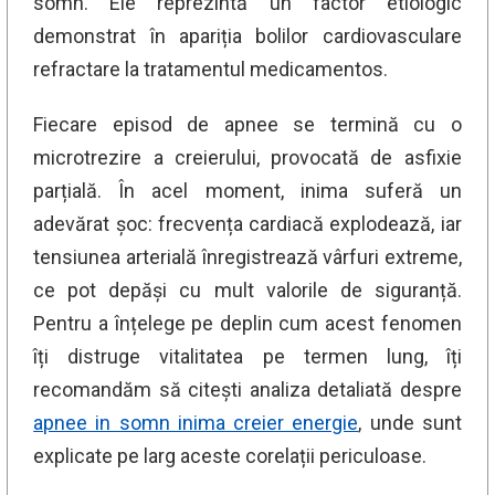
somn. Ele reprezintă un factor etiologic
demonstrat în apariția bolilor cardiovasculare
refractare la tratamentul medicamentos.
Fiecare episod de apnee se termină cu o
microtrezire a creierului, provocată de asfixie
parțială. În acel moment, inima suferă un
adevărat șoc: frecvența cardiacă explodează, iar
tensiunea arterială înregistrează vârfuri extreme,
ce pot depăși cu mult valorile de siguranță.
Pentru a înțelege pe deplin cum acest fenomen
îți distruge vitalitatea pe termen lung, îți
recomandăm să citești analiza detaliată despre
apnee in somn inima creier energie
, unde sunt
explicate pe larg aceste corelații periculoase.