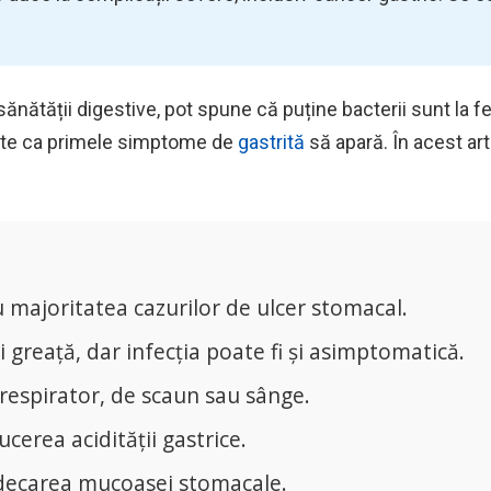
ănătății digestive, pot spune că puține bacterii sunt la f
inte ca primele simptome de
gastrită
să apară. În acest arti
 majoritatea cazurilor de ulcer stomacal.
 greață, dar infecția poate fi și asimptomatică.
 respirator, de scaun sau sânge.
erea acidității gastrice.
ndecarea mucoasei stomacale.