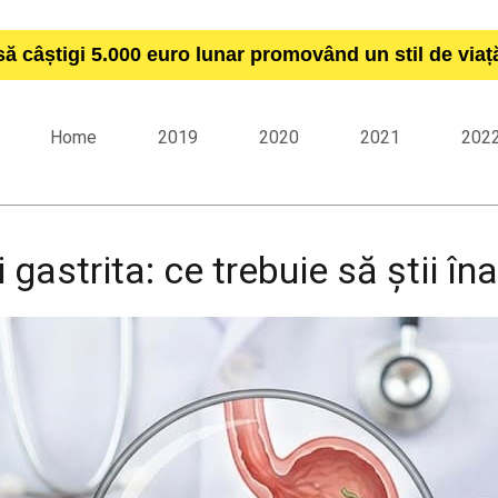
să câștigi 5.000 euro lunar promovând un stil de via
Home
2019
2020
2021
202
 gastrita: ce trebuie să știi îna