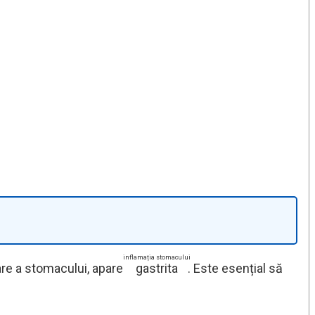
inflamația stomacului
are a stomacului, apare
gastrita
. Este esențial să