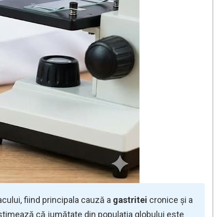
ului, fiind principala cauză a
gastritei
cronice și a
estimează că jumătate din populația globului este