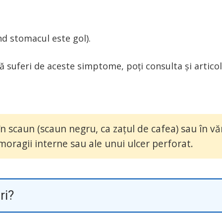
d stomacul este gol).
că suferi de aceste simptome, poți consulta și artic
 scaun (scaun negru, ca zațul de cafea) sau în văr
oragii interne sau ale unui ulcer perforat.
ri?