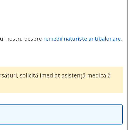
olul nostru despre
remedii naturiste antibalonare
.
sături, solicită imediat asistență medicală