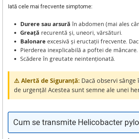
Iată cele mai frecvente simptome:
Durere sau arsură
în abdomen (mai ales cân
Greață
recurentă și, uneori, vărsături.
Balonare
excesivă și eructații frecvente. Da
Pierderea inexplicabilă a poftei de mâncare.
Scădere în greutate neintenționată.
⚠️ Alertă de Siguranță:
Dacă observi sânge în
de urgență! Acestea sunt semne ale unei hem
Cum se transmite Helicobacter pylo