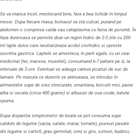
Se va manca încet, mestecand bine, fara a bea lichide în timpul
mesei. Dupa fiecare masa, bolnavul va sta culcat, punand pe
abdomen o compresa calda sau cataplasma cu faina de porumb. În
faza dureroasa se permite doar un regim hidric de 2-3 zile cu 200
ml lapte dulce care neutralizeaza acidul clorhidric si opreste
secretia gastrica. Laptele se amesteca, în parti egale, cu un ceai
medicinal (tei, macese, musetel), consumand 6-7 pahare pe zi, la
intervale de 3 ore. Eventual se adauga cateva picaturi de suc de
lamaie. Pe masura ce durerile se atenueaza, se introduc în
alimentatie supe de orez strecurate, smantana, biscuiti moi, paine
alba si uscata (circa 400 grame) si albusuri de oua crude, batute
spuma.
Dupa disparitia simptomelor de boala se pot consuma supe
caldute de legume (varza, salate, marar, tomate), piureuri pasate
din legume si cartofi, grau germinat, orez si gris, soteuri, budinci,