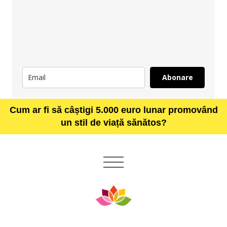
Abonare
Cum ar fi să câștigi 5.000 euro lunar promovând
un stil de viață sănătos?