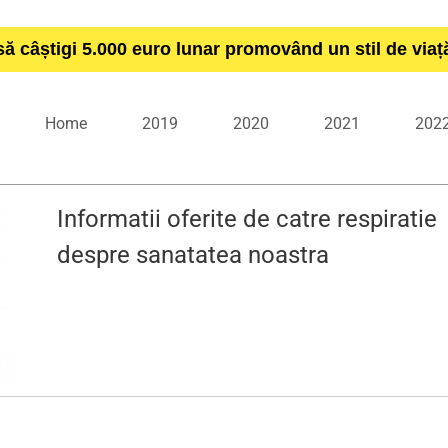
să câștigi 5.000 euro lunar promovând un stil de via
Home
2019
2020
2021
202
Informatii oferite de catre respiratie
despre sanatatea noastra