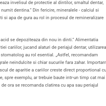
aza invelisul de protectie al dintilor, smaltul dentar,
 numit dentina.“ Din fericire, mineralele - calciul si
inti si apa de gura au rol in procesul de remineralizare
 acid se depoziteaza din nou in dinti.“ Alimentatia
ei cariilor, jucand alaturi de periajul dentar, utilizare
ul stomatolog au rol esential. „Astfel, recomandam
rale neindulcite si chiar sucurile fara zahar. Importan
ul de aparitie a cariilor creste direct proportional c
e, spre exemplu, ar trebuie baute intr-un timp cat mai
te de ora se recomanda clatirea cu apa sau periajul