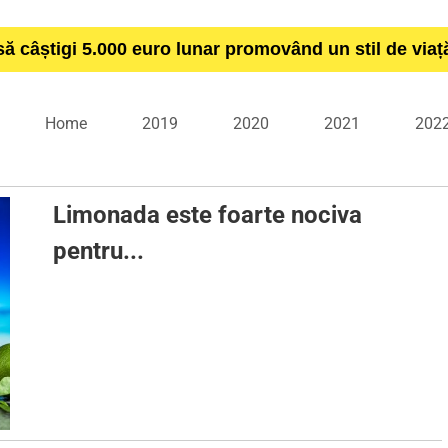
să câștigi 5.000 euro lunar promovând un stil de via
Home
2019
2020
2021
202
Limonada este foarte nociva
pentru...