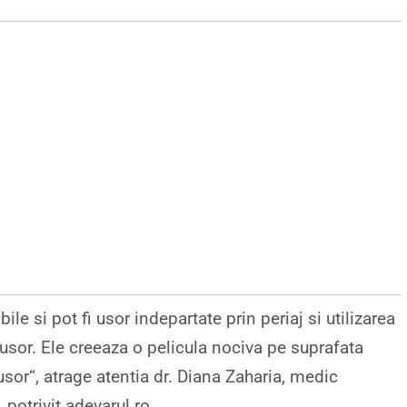
ile si pot fi usor indepartate prin periaj si utilizarea
 usor. Ele creeaza o pelicula nociva pe suprafata
usor“, atrage atentia dr. Diana Zaharia, medic
 potrivit adevarul.ro.