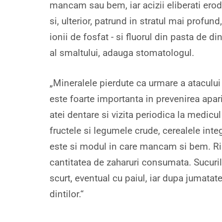
mancam sau bem, iar acizii eliberati erode
si, ulterior, patrund in stratul mai profund,
ionii de fosfat - si fluorul din pasta de d
al smaltului, adauga stomatologul.
„Mineralele pierdute ca urmare a atacului
este foarte importanta in prevenirea apariti
atei dentare si vizita periodica la medic
fructele si legumele crude, cerealele integ
este si modul in care mancam si bem. Risc
cantitatea de zaharuri consumata. Sucuril
scurt, eventual cu paiul, iar dupa jumata
dintilor.“