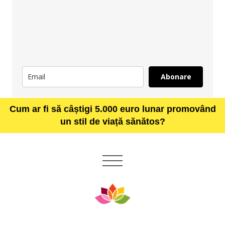
Abonare
Cum ar fi să câștigi 5.000 euro lunar promovând
un stil de viață sănătos?