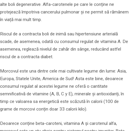
alte boli degenerative. Alfa-carotenele pe care le conține ne
protejează împotriva cancerului pulmonar și ne permit să rămânem
în viață mai mult timp.
Riscul de a contracta boli de inimă sau hipertensiune arterială
scade, de asemenea, odată cu consumul regulat de vitamina A. De
asemenea, reglează nivelul de zahăr din sânge, reducând astfel
riscul de a contracta diabet.
Morcovul este una dintre cele mai cultivate legume din lume: Asia,
Europa, Statele Unite, America de Sud! Asta este bine, deoarece
consumul regulat al acestei legume ne oferă o cantitate
semnificativă de vitamine (A, B, C y E), minerale și antioxidanți, în
timp ce valoarea sa energetică este scăzută în calorii (100 de
grame de morcovi conțin doar 33 calorii kilo).
Deoarece conține beta-caroteni, vitamina A și carotenul alfa,
morcovul este un atu cheie pentru sistemul nostru imunitar. Beta-