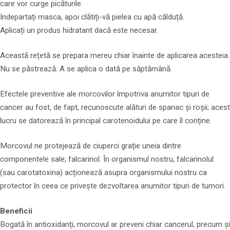
care vor curge picăturile.
Indepartați masca, apoi clătiți-vă pielea cu apă călduță.
Aplicați un produs hidratant dacă este necesar.
Această rețetă se prepara mereu chiar înainte de aplicarea acesteia.
Nu se păstrează. A se aplica o dată pe săptămână.
Efectele preventive ale morcovilor împotriva anumitor tipuri de
cancer au fost, de fapt, recunoscute alături de spanac și roșii; acest
lucru se datorează în principal carotenoidului pe care îl conține.
Morcovul ne protejează de ciuperci grație uneia dintre
componentele sale; falcarinol. În organismul nostru, falcarinolul
(sau carotatoxina) acționează asupra organismului nostru ca
protector în ceea ce privește dezvoltarea anumitor tipuri de tumori.
Beneficii
Bogată în antioxidanți, morcovul ar preveni chiar cancerul, precum și