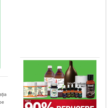
ația
 pe