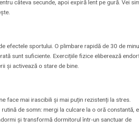
entru câteva secunde, apoi expiră lent pe gură. Vei sim
ște.
de efectele sportului. O plimbare rapidă de 30 de minu
tă sunt suficiente. Exercițiile fizice eliberează endorf
rii și activează o stare de bine.
 face mai irascibili și mai puțin rezistenți la stres.
rutină de somn: mergi la culcare la o oră constantă, e
 adormi și transformă dormitorul într-un sanctuar de