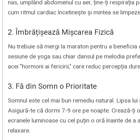
nas, umplând abdomenul cu aer, ține-ți respirația p
cum ritmul cardiac încetinește și mintea se limpeze
2. Îmbrățișează Mișcarea Fizică
Nu trebuie să mergi la maraton pentru a beneficia 
sesiune de yoga sau chiar dansul pe melodia prefera
acei "hormoni ai fericirii," care reduc percepția dure
3. Fă din Somn o Prioritate
Somnul este cel mai bun remediu natural. Lipsa lui ne
Asigură-te că dormi 7-9 ore pe noapte. Crează-ți o 
ecranele luminoase cu cel puțin o oră înainte de a
relaxare.