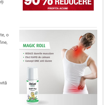
ți
te, o
ine,
vită