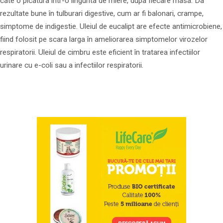
cate o picatura într-o lingurita de miere, dupa fiecare masa. Da
rezultate bune în tulburari digestive, cum ar fi balonari, crampe,
simptome de indigestie. Uleiul de eucalipt are efecte antimicrobiene,
fiind folosit pe scara larga în ameliorarea simptomelor virozelor
respiratorii. Uleiul de cimbru este eficient în tratarea infectiilor
urinare cu e-coli sau a infectiilor respiratorii.