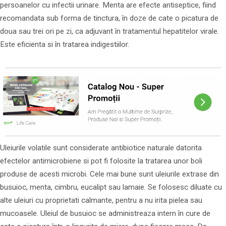
persoanelor cu infectii urinare. Menta are efecte antiseptice, fiind
recomandata sub forma de tinctura, în doze de cate o picatura de
doua sau trei ori pe zi, ca adjuvant în tratamentul hepatitelor virale.
Este eficienta si în tratarea indigestiilor.
Uleiurile volatile sunt considerate antibiotice naturale datorita
efectelor antimicrobiene si pot fi folosite la tratarea unor boli
produse de acesti microbi. Cele mai bune sunt uleiurile extrase din
busuioc, menta, cimbru, eucalipt sau lamaie. Se folosesc diluate cu
alte uleiuri cu proprietati calmante, pentru a nu irita pielea sau
mucoasele. Uleiul de busuioc se administreaza intern în cure de