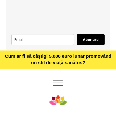
Abonare
Cum ar fi să câștigi 5.000 euro lunar promovând
un stil de viață sănătos?