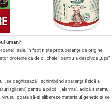
rpul uman?
roanei” sale, în fapt niște protuberanțe de origine
stor proteine ca de o „cheie” pentru a deschide „ușa”
rusul „se deghizează”, schimbând aparența fizică a
ruri (glicani) pentru a păcăli „alarma”, adică sistemul
 virusul poate să-și elibereze materialul genetic și se