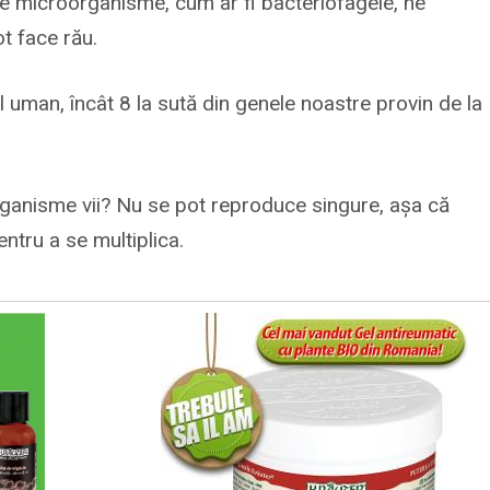
ste microorganisme, cum ar fi bacteriofagele, ne
ot face rău.
 uman, încât 8 la sută din genele noastre provin de la
organisme vii? Nu se pot reproduce singure, așa că
ntru a se multiplica.