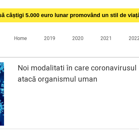
să câștigi 5.000 euro lunar promovând un stil de via
Home
2019
2020
2021
202
Noi modalitati în care coronavirusul
atacă organismul uman