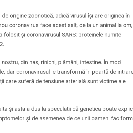
e origine zoonotică, adică virusul își are originea în
nou coronavirus face acest salt, de la un animal la om,
-a folosit și coronavirusul SARS: proteinele numite
2.
ostru, din nas, rinichi, plămâni, intestine. În mod
ale, dar coronavirusul le transformă în poartă de intrare
ii care suferă de tensiune arterială sunt victime ale
lta și asta a dus la speculații că genetica poate expli
 simptomelor și de asemenea de ce unii oameni fac for