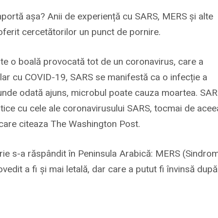
portă așa? Anii de experiență cu SARS, MERS și alte
oferit cercetătorilor un punct de pornire.
e o boală provocată tot de un coronavirus, care a
milar cu COVID-19, SARS se manifestă ca o infecție a
i, unde odată ajuns, microbul poate cauza moartea. SA
tice cu cele ale coronavirusului SARS, tocmai de acee
, care citeaza The Washington Post.
orie s-a răspândit în Peninsula Arabică: MERS (Sindro
vedit a fi și mai letală, dar care a putut fi învinsă după