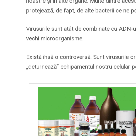
noastre și în alte organe. Multe dintre ace
protejează, de fapt, de alte bacterii ce ne p
Virusurile sunt atât de combinate cu ADN-ul
vechi microorganisme.
Există însă o controversă. Sunt virusurile 
„deturnează” echipamentul nostru celular pe