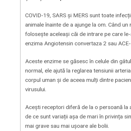
COVID-19, SARS și MERS sunt toate infecții d
animale înainte de a ajunge la om. Când un 
folosește aceleași căi de intrare pe care le
enzima Angiotensin convertaza 2 sau ACE-
Aceste enzime se găsesc în celule din gâtul n
normal, ele ajută la reglarea tensiunii arteri
corpul uman și de aceea mulți dintre pacienț
virusului.
Acești receptori diferă de la o persoană la a
de ce sunt variații așa de mari în privința
mai grave sau mai ușoare ale bolii.