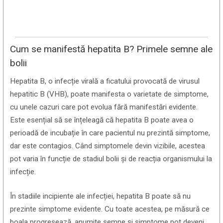
Cum se manifestă hepatita B? Primele semne ale
bolii
Hepatita B, o infecție virală a ficatului provocată de virusul
hepatitic B (VHB), poate manifesta o varietate de simptome,
cu unele cazuri care pot evolua fără manifestări evidente.
Este esențial să se înțeleagă că hepatita B poate avea o
perioadă de incubație în care pacientul nu prezintă simptome,
dar este contagios. Când simptomele devin vizibile, acestea
pot varia în funcție de stadiul bolii și de reacția organismului la
infecție.
În stadiile incipiente ale infecției, hepatita B poate să nu
prezinte simptome evidente. Cu toate acestea, pe măsură ce
boala progresează, anumite semne și simptome pot deveni