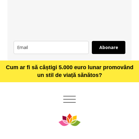
Abonare
Cum ar fi să câștigi 5.000 euro lunar promovând
un stil de viață sănătos?