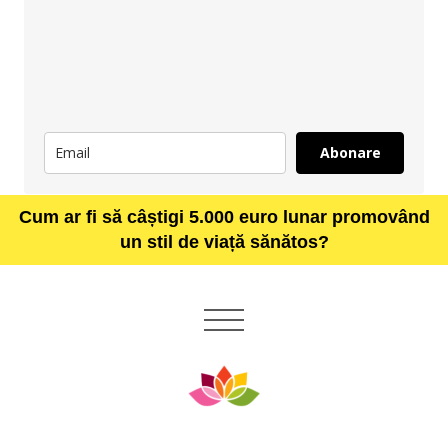
Abonare
Cum ar fi să câștigi 5.000 euro lunar promovând
un stil de viață sănătos?