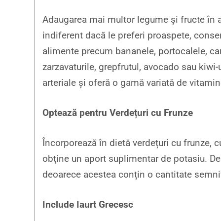
Adaugarea mai multor legume și fructe în al
indiferent dacă le preferi proaspete, conse
alimente precum bananele, portocalele, cartof
zarzavaturile, grepfrutul, avocado sau kiwi-
arteriale și oferă o gamă variată de vitamin
Optează pentru Verdețuri cu Frunze
Încorporează în dietă verdețuri cu frunze, c
obține un aport suplimentar de potasiu. De
deoarece acestea conțin o cantitate semnif
Include Iaurt Grecesc