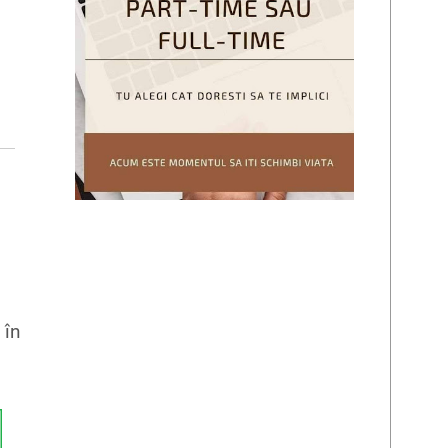
,
 în