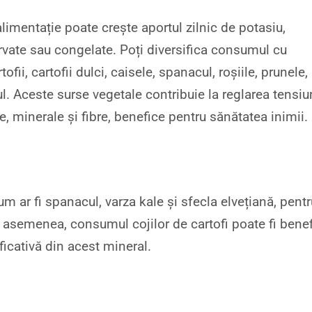
imentație poate crește aportul zilnic de potasiu,
rvate sau congelate. Poți diversifica consumul cu
ii, cartofii dulci, caisele, spanacul, roșiile, prunele,
ul. Aceste surse vegetale contribuie la reglarea tensiu
e, minerale și fibre, benefice pentru sănătatea inimii.
um ar fi spanacul, varza kale și sfecla elvețiană, pentr
 asemenea, consumul cojilor de cartofi poate fi benef
icativă din acest mineral.