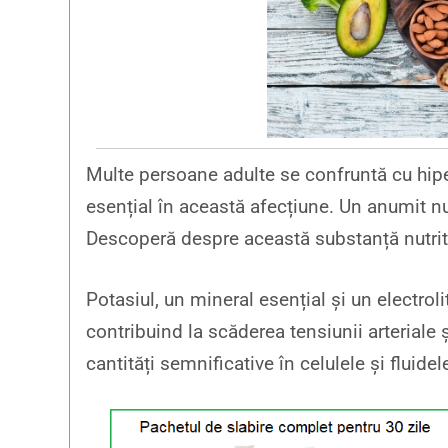
Multe persoane adulte se confruntă cu hiper
esențial în această afecțiune. Un anumit nut
Descoperă despre această substanță nutriti
Potasiul, un mineral esențial și un electroli
contribuind la scăderea tensiunii arteriale
cantități semnificative în celulele și fluidel