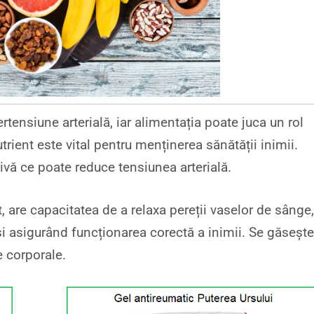
tensiune arterială, iar alimentația poate juca un rol
rient este vital pentru menținerea sănătății inimii.
vă ce poate reduce tensiunea arterială.
t, are capacitatea de a relaxa pereții vaselor de sânge
 și asigurând funcționarea corectă a inimii. Se găsește
e corporale.