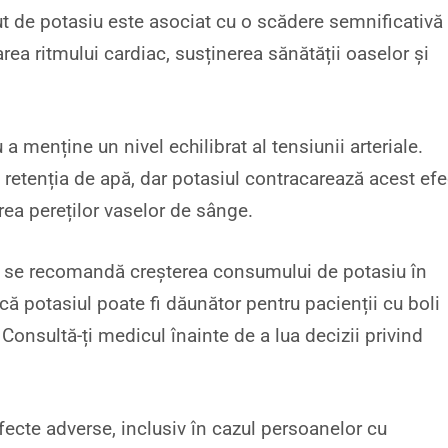
t de potasiu este asociat cu o scădere semnificativă
larea ritmului cardiac, susținerea sănătății oaselor și
a menține un nivel echilibrat al tensiunii arteriale.
n retenția de apă, dar potasiul contracarează acest efe
area pereților vaselor de sânge.
lă, se recomandă creșterea consumului de potasiu în
 că potasiul poate fi dăunător pentru pacienții cu boli
onsultă-ți medicul înainte de a lua decizii privind
cte adverse, inclusiv în cazul persoanelor cu