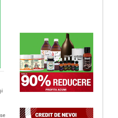
și
ase