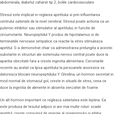
abdominala, diabetul zaharat tip 2, bolile cardiovasculare.
Stresul este implicat in reglarea apetitului si prin influentarea
centrului satietatii de la nivel cerebral. Stresul poate actiona ca un
puternic inhibitor sau stimulator al apetitului, in functie de
circumstante. Neuropeptidul Y produs de hipotalamus si de
terminatiile nervoase simpatice ca reactie la stres stimuleaza
apetitul. S-a demonstrat chiar ca administrarea prelungita a acestei
substante in structuri ale sistemului nervos central poate duce la
aparitia obezitatii fara a creste ingestia alimentara. Cercetarile
recente au aratat ca lipsa apetitului la persoanele anorexice se
datoreaza blocarii neuropeptidului Y. Ghrelina, un hormon secretat in
mod normal de stomacul gol, creste in situatii de stres, ceea ce
duce la ingestia de alimente in absenta senzatiei de foame.
Un alt hormon important ce regleaza satietatea este leptina. Ea
este produsa de tesutul adipos si are mai multe roluri: scade
apetitul, creste consumul de energie al organismului si inhiba