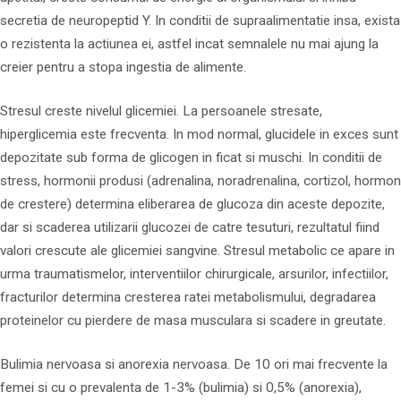
secretia de neuropeptid Y. In conditii de supraalimentatie insa, exista
o rezistenta la actiunea ei, astfel incat semnalele nu mai ajung la
creier pentru a stopa ingestia de alimente.
Stresul creste nivelul glicemiei. La persoanele stresate,
hiperglicemia este frecventa. In mod normal, glucidele in exces sunt
depozitate sub forma de glicogen in ficat si muschi. In conditii de
stress, hormonii produsi (adrenalina, noradrenalina, cortizol, hormon
de crestere) determina eliberarea de glucoza din aceste depozite,
dar si scaderea utilizarii glucozei de catre tesuturi, rezultatul fiind
valori crescute ale glicemiei sangvine. Stresul metabolic ce apare in
urma traumatismelor, interventiilor chirurgicale, arsurilor, infectiilor,
fracturilor determina cresterea ratei metabolismului, degradarea
proteinelor cu pierdere de masa musculara si scadere in greutate.
Bulimia nervoasa si anorexia nervoasa. De 10 ori mai frecvente la
femei si cu o prevalenta de 1-3% (bulimia) si 0,5% (anorexia),