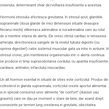
creierului, determinand chiar dezvoltarea insuficienta a acestuia.
Hormonii stresului afecteaza greutatea. In stresul acut, glandele
suprarenale (doua glande de mici dimensiuni situate deasupra
fiecarui rinichi) elibereaza adrenalina si noradrenalina care au rolul
de a mentine starea de alerta. Ele cresc ritmul cardiac si tensiunea
arteriala, directioneaza sangele de la nivelul tubului digestiv (cu
oprirea digestiei!) catre sistemul muscular gata sa intre in actiune. In
stresul cronic, prin mentinerea organismului intr-o alerta continua
se produce in timp suprasolicitarea cordului, cu aparitia insuficientei
cardiace, aritmiilor, infarctului miocardiac.
Un alt hormon esential in situatii de stres este cortizolul. Produs din
colesterol in glanda suprarenala, cortizolul creste aportul alimentar
si in special consumul unor alimente “de confort” (dulciuri sau
grasimi) care ne dau pe moment o stare de bine, dar avand drept
consecinte pe termen lung cresterea in greutate, obezitatea