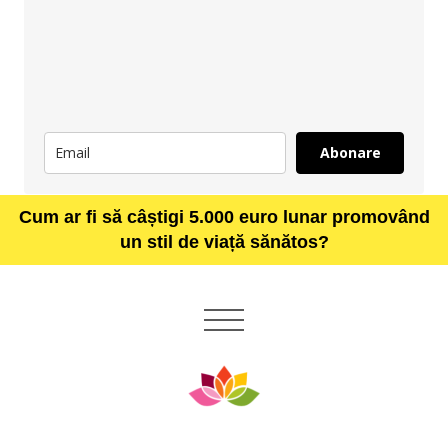
Abonare
Cum ar fi să câștigi 5.000 euro lunar promovând
un stil de viață sănătos?