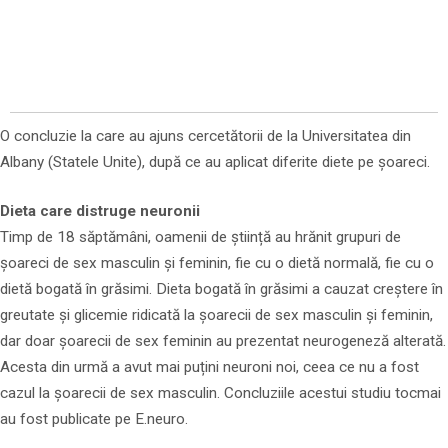
O concluzie la care au ajuns cercetătorii de la Universitatea din
Albany (Statele Unite), după ce au aplicat diferite diete pe șoareci.
Dieta care distruge neuronii
Timp de 18 săptămâni, oamenii de știință au hrănit grupuri de
șoareci de sex masculin și feminin, fie cu o dietă normală, fie cu o
dietă bogată în grăsimi. Dieta bogată în grăsimi a cauzat creștere în
greutate și glicemie ridicată la șoarecii de sex masculin și feminin,
dar doar șoarecii de sex feminin au prezentat neurogeneză alterată.
Acesta din urmă a avut mai puțini neuroni noi, ceea ce nu a fost
cazul la șoarecii de sex masculin. Concluziile acestui studiu tocmai
au fost publicate pe E.neuro.