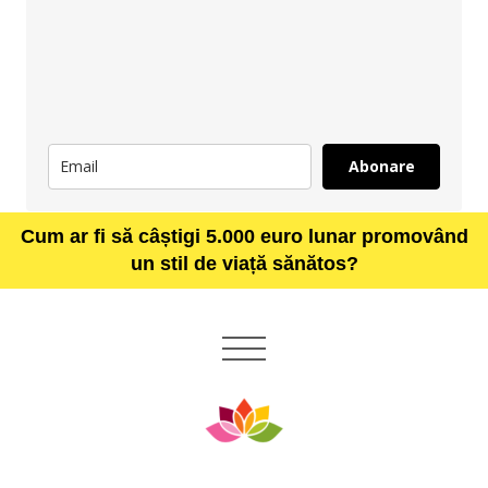
Abonare
Cum ar fi să câștigi 5.000 euro lunar promovând
un stil de viață sănătos?