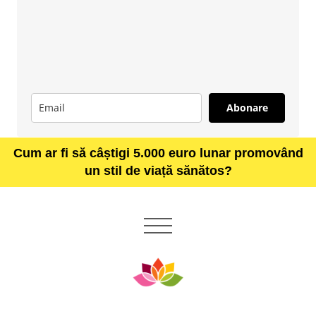
Abonare
Cum ar fi să câștigi 5.000 euro lunar promovând
un stil de viață sănătos?