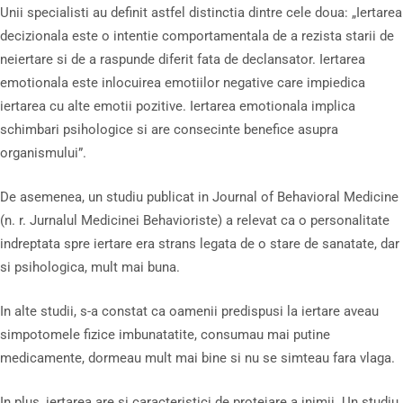
Unii specialisti au definit astfel distinctia dintre cele doua: „Iertarea
decizionala este o intentie comportamentala de a rezista starii de
neiertare si de a raspunde diferit fata de declansator. Iertarea
emotionala este inlocuirea emotiilor negative care impiedica
iertarea cu alte emotii pozitive. Iertarea emotionala implica
schimbari psihologice si are consecinte benefice asupra
organismului”.
De asemenea, un studiu publicat in Journal of Behavioral Medicine
(n. r. Jurnalul Medicinei Behavioriste) a relevat ca o personalitate
indreptata spre iertare era strans legata de o stare de sanatate, dar
si psihologica, mult mai buna.
In alte studii, s-a constat ca oamenii predispusi la iertare aveau
simpotomele fizice imbunatatite, consumau mai putine
medicamente, dormeau mult mai bine si nu se simteau fara vlaga.
In plus, iertarea are si caracteristici de protejare a inimii. Un studiu