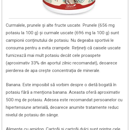
Curmalele, prunele și alte fructe uscate. Prunele (656 mg
potasiu la 100 g) și curmale uscate (696 mg la 100 g) sunt
campionii conținutului de potasiu. Nu degeaba sportivii le
consuma pentru a evita crampele. Rețineți că caisele uscate
furnizează mai mult potasiu decât cele proaspete
(aproximativ 33% din aportul zilnic recomandat), deoarece
pierderea de apa crește concentrația de minerale.
Banana. Este imposibil să vorbim despre o dietă bogată în
potasiu fără a menționa banana. Aceasta oferă aproximativ
500 mg de potasiu. Adesea este recomandat persoanelor cu
hipertensiune arterială, deoarece anumite tratamente reduc
nivelul de potasiu din sânge.
Alimente cu amidon. Cartofii și cartofii dulci sunt printre cele