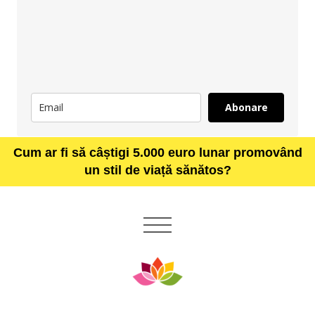
Abonare
Cum ar fi să câștigi 5.000 euro lunar promovând
un stil de viață sănătos?