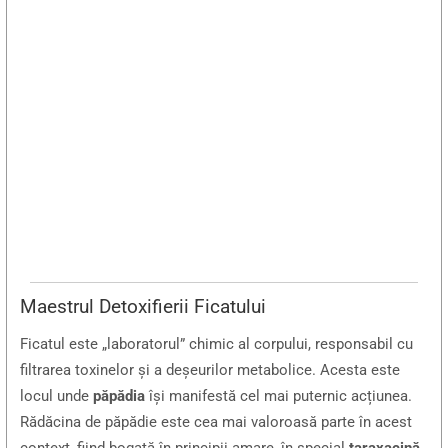
Maestrul Detoxifierii Ficatului
Ficatul este „laboratorul” chimic al corpului, responsabil cu
filtrarea toxinelor și a deșeurilor metabolice. Acesta este
locul unde
păpădia
își manifestă cel mai puternic acțiunea.
Rădăcina de păpădie este cea mai valoroasă parte în acest
context, fiind bogată în principii amare, în special
taraxacină
.