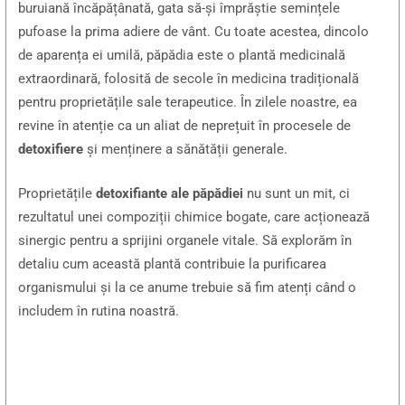
buruiană încăpățânată, gata să-și împrăștie semințele
pufoase la prima adiere de vânt. Cu toate acestea, dincolo
de aparența ei umilă, păpădia este o plantă medicinală
extraordinară, folosită de secole în medicina tradițională
pentru proprietățile sale terapeutice. În zilele noastre, ea
revine în atenție ca un aliat de neprețuit în procesele de
detoxifiere
și menținere a sănătății generale.
Proprietățile
detoxifiante ale păpădiei
nu sunt un mit, ci
rezultatul unei compoziții chimice bogate, care acționează
sinergic pentru a sprijini organele vitale. Să explorăm în
detaliu cum această plantă contribuie la purificarea
organismului și la ce anume trebuie să fim atenți când o
includem în rutina noastră.