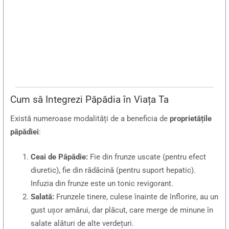
Cum să Integrezi Păpădia în Viața Ta
Există numeroase modalități de a beneficia de
proprietățile
păpădiei
:
Ceai de Păpădie:
Fie din frunze uscate (pentru efect
diuretic), fie din rădăcină (pentru suport hepatic).
Infuzia din frunze este un tonic revigorant.
Salată:
Frunzele tinere, culese înainte de înflorire, au un
gust ușor amărui, dar plăcut, care merge de minune în
salate alături de alte verdețuri.