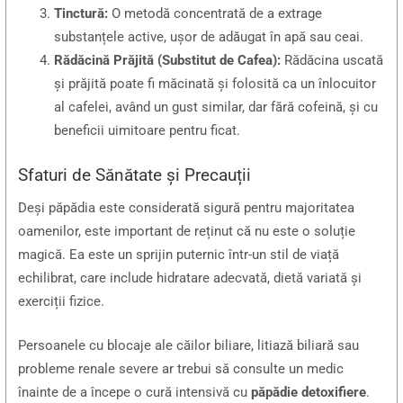
Tinctură:
O metodă concentrată de a extrage
substanțele active, ușor de adăugat în apă sau ceai.
Rădăcină Prăjită (Substitut de Cafea):
Rădăcina uscată
și prăjită poate fi măcinată și folosită ca un înlocuitor
al cafelei, având un gust similar, dar fără cofeină, și cu
beneficii uimitoare pentru ficat.
Sfaturi de Sănătate și Precauții
Deși păpădia este considerată sigură pentru majoritatea
oamenilor, este important de reținut că nu este o soluție
magică. Ea este un sprijin puternic într-un stil de viață
echilibrat, care include hidratare adecvată, dietă variată și
exerciții fizice.
Persoanele cu blocaje ale căilor biliare, litiază biliară sau
probleme renale severe ar trebui să consulte un medic
înainte de a începe o cură intensivă cu
păpădie detoxifiere
.