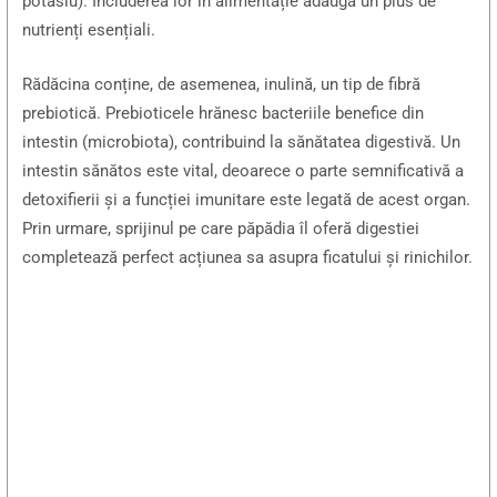
potasiu). Includerea lor în alimentație adaugă un plus de
nutrienți esențiali.
Rădăcina conține, de asemenea, inulină, un tip de fibră
prebiotică. Prebioticele hrănesc bacteriile benefice din
intestin (microbiota), contribuind la sănătatea digestivă. Un
intestin sănătos este vital, deoarece o parte semnificativă a
detoxifierii și a funcției imunitare este legată de acest organ.
Prin urmare, sprijinul pe care păpădia îl oferă digestiei
completează perfect acțiunea sa asupra ficatului și rinichilor.