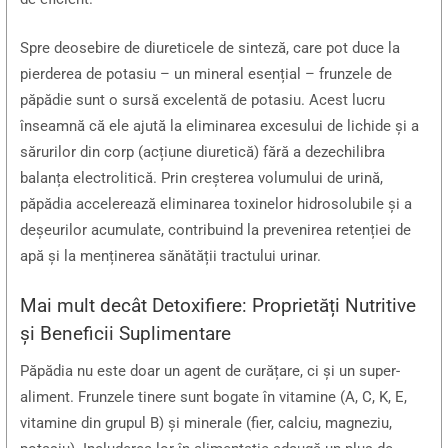
Spre deosebire de diureticele de sinteză, care pot duce la
pierderea de potasiu – un mineral esențial – frunzele de
păpădie sunt o sursă excelentă de potasiu. Acest lucru
înseamnă că ele ajută la eliminarea excesului de lichide și a
sărurilor din corp (acțiune diuretică) fără a dezechilibra
balanța electrolitică. Prin creșterea volumului de urină,
păpădia accelerează eliminarea toxinelor hidrosolubile și a
deșeurilor acumulate, contribuind la prevenirea retenției de
apă și la menținerea sănătății tractului urinar.
Mai mult decât Detoxifiere: Proprietăți Nutritive
și Beneficii Suplimentare
Păpădia nu este doar un agent de curățare, ci și un super-
aliment. Frunzele tinere sunt bogate în vitamine (A, C, K, E,
vitamine din grupul B) și minerale (fier, calciu, magneziu,