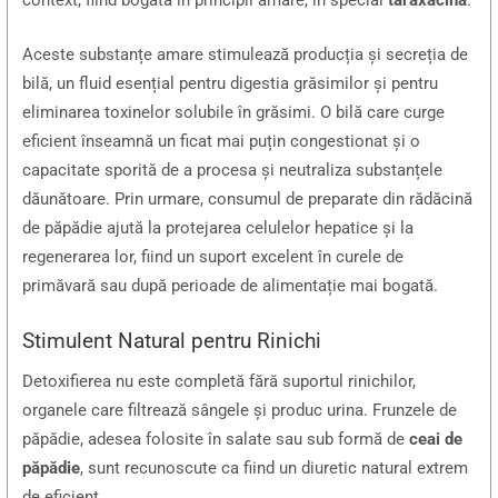
Aceste substanțe amare stimulează producția și secreția de
bilă, un fluid esențial pentru digestia grăsimilor și pentru
eliminarea toxinelor solubile în grăsimi. O bilă care curge
eficient înseamnă un ficat mai puțin congestionat și o
capacitate sporită de a procesa și neutraliza substanțele
dăunătoare. Prin urmare, consumul de preparate din rădăcină
de păpădie ajută la protejarea celulelor hepatice și la
regenerarea lor, fiind un suport excelent în curele de
primăvară sau după perioade de alimentație mai bogată.
Stimulent Natural pentru Rinichi
Detoxifierea nu este completă fără suportul rinichilor,
organele care filtrează sângele și produc urina. Frunzele de
păpădie, adesea folosite în salate sau sub formă de
ceai de
păpădie
, sunt recunoscute ca fiind un diuretic natural extrem
de eficient.