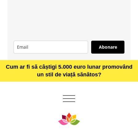
Abonare
Cum ar fi să câștigi 5.000 euro lunar promovând
un stil de viață sănătos?