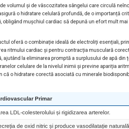
 de volumul și de vâscozitatea sângelui care circulă neîn
igură o hidratare celulară profundă, de o importanță criti
 obligând mușchiul cardiac să depună un efort mult mai m
uctul oferă o combinație ideală de electroliți esențiali, p
ea ritmului cardiac și pentru contracția musculară corect
 ajutând la eliminarea promptă a surplusului de apă din ț
anelor celulare de la nivelul inimii și previne apariția ar
lin că o hidratare corectă asociată cu minerale biodisponib
rdiovascular Primar
ea LDL-colesterolului și rigidizarea arterelor.
reția de oxid nitric și produce vasodilatație naturală