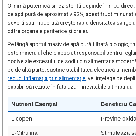
O inimă puternică și rezistentă depinde în mod direct
de apă pură de aproximativ 92%, acest fruct minunat as
severă sau moderată crește rapid densitatea sângelui,
către organele periferice și creier.
Pe lângă aportul masiv de apă pură filtrată biologic, fr
este mineralul cheie absolut responsabil pentru reglar
nocive ale excesului de sodiu din alimentația modernă,
pe de altă parte, susține stabilitatea electrică a membr
reduci inflamația prin alimentație
, vei înțelege pe dep
capabil să reziste în fața uzurii inevitabile a timpului.
Nutrient Esențial
Beneficiu Ca
Licopen
Previne oxidar
L-Citrulină
Stimulează sec