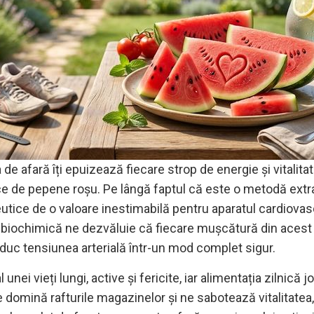
ța de afară îți epuizează fiecare strop de energie și vitali
ce de pepene roșu. Pe lângă faptul că este o metodă extrao
tice de o valoare inestimabilă pentru aparatul cardiovasc
ea biochimică ne dezvăluie că fiecare mușcătură din acest
 reduc tensiunea arterială într-un mod complet sigur.
nei vieți lungi, active și fericite, iar alimentația zilnică j
domină rafturile magazinelor și ne sabotează vitalitatea,