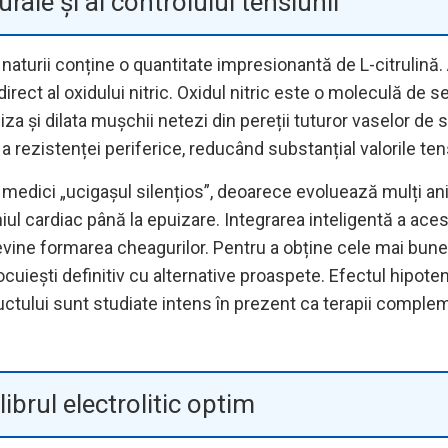
urale și al controlului tensiunii
al naturii conține o quantitate impresionantă de L-citruli
direct al oxidului nitric. Oxidul nitric este o moleculă de
biliza și dilata mușchii netezi din pereții tuturor vaselor 
 rezistenței periferice, reducând substanțial valorile te
medici „ucigașul silențios”, deoarece evoluează mulți an
ul cardiac până la epuizare. Integrarea inteligentă a acestu
revine formarea cheagurilor. Pentru a obține cele mai bune
locuiești definitiv cu alternative proaspete. Efectul hipote
ructului sunt studiate intens în prezent ca terapii comp
ibrul electrolitic optim