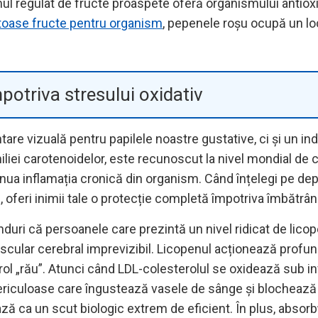
ul regulat de fructe proaspete oferă organismului antioxi
toase fructe pentru organism
, pepenele roșu ocupă un loc 
potriva stresului oxidativ
are vizuală pentru papilele noastre gustative, ci și un ind
iliei carotenoidelor, este recunoscut la nivel mondial d
iminua inflamația cronică din organism. Când înțelegi pe de
, oferi inimii tale o protecție completă împotriva îmbătrân
duri că persoanele care prezintă un nivel ridicat de lico
cular cerebral imprevizibil. Licopenul acționează profund 
 „rău”. Atunci când LDL-colesterolul se oxidează sub influ
 periculoase care îngustează vasele de sânge și blochează c
 ca un scut biologic extrem de eficient. În plus, absorbț