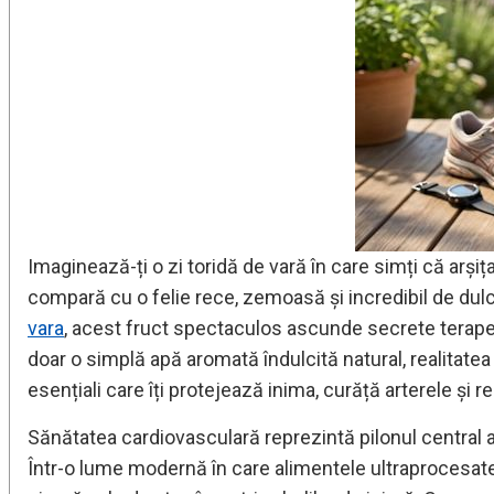
Imaginează-ți o zi toridă de vară în care simți că arși
compară cu o felie rece, zemoasă și incredibil de dul
vara
, acest fruct spectaculos ascunde secrete terapeu
doar o simplă apă aromată îndulcită natural, realitat
esențiali care îți protejează inima, curăță arterele și
Sănătatea cardiovasculară reprezintă pilonul central al u
Într-o lume modernă în care alimentele ultraprocesate 