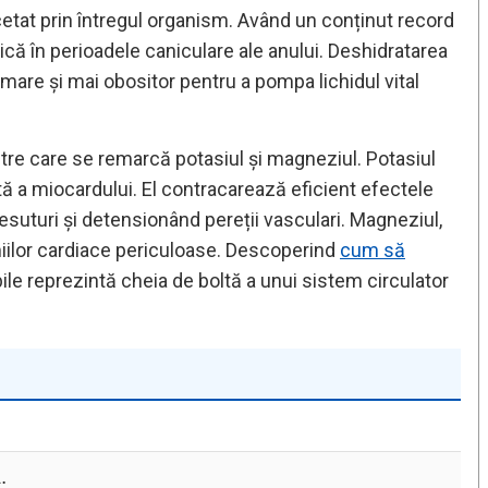
cetat prin întregul organism. Având un conținut record
că în perioadele caniculare ale anului. Deshidratarea
are și mai obositor pentru a pompa lichidul vital
rintre care se remarcă potasiul și magneziul. Potasiul
ă a miocardului. El contracarează eficient efectele
esuturi și detensionând pereții vasculari. Magneziul,
itmiilor cardiace periculoase. Descoperind
cum să
ile reprezintă cheia de boltă a unui sistem circulator
.