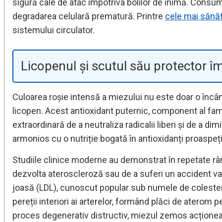
sigură cale de atac împotriva bolilor de inimă. Consum
degradarea celulară prematură. Printre
cele mai sănă
sistemului circulator.
Licopenul și scutul său protector îm
Culoarea roșie intensă a miezului nu este doar o încânt
licopen. Acest antioxidant puternic, component al fam
extraordinară de a neutraliza radicalii liberi și de a d
armonios cu o nutriție bogată în antioxidanți proaspeți
Studiile clinice moderne au demonstrat în repetate rân
dezvolta ateroscleroză sau de a suferi un accident vas
joasă (LDL), cunoscut popular sub numele de colesterol
pereții interiori ai arterelor, formând plăci de aterom
proces degenerativ distructiv, miezul zemos acționează