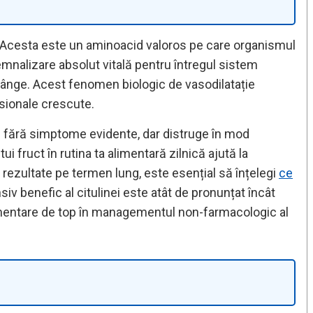
nă. Acesta este un aminoacid valoros pe care organismul
 semnalizare absolut vitală pentru întregul sistem
de sânge. Acest fenomen biologic de vasodilatație
nsionale crescute.
i fără simptome evidente, dar distruge în mod
i fruct în rutina ta alimentară zilnică ajută la
 rezultate pe termen lung, este esențial să înțelegi
ce
nsiv benefic al citulinei este atât de pronunțat încât
lementare de top în managementul non-farmacologic al