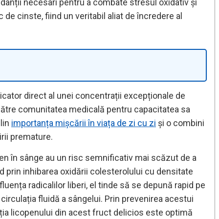
danții necesari pentru a combate stresul oxidativ și
de cinste, fiind un veritabil aliat de încredere al
icator direct al unei concentrații excepționale de
e către comunitatea medicală pentru capacitatea sa
plin
importanța mișcării în viața de zi cu zi
și o combini
irii premature.
pen în sânge au un risc semnificativ mai scăzut de a
prin inhibarea oxidării colesterolului cu densitate
ența radicalilor liberi, el tinde să se depună rapid pe
irculația fluidă a sângelui. Prin prevenirea acestui
ia licopenului din acest fruct delicios este optimă