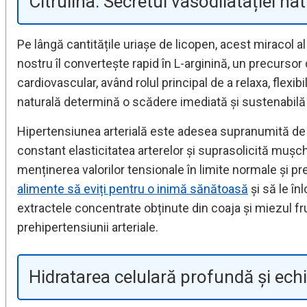
Citrulina: Secretul vasodilatației nat
Pe lângă cantitățile uriașe de licopen, acest miracol 
nostru îl convertește rapid în L-arginină, un precursor 
cardiovascular, având rolul principal de a relaxa, flexi
naturală determină o scădere imediată și sustenabilă a
Hipertensiunea arterială este adesea supranumită de 
constant elasticitatea arterelor și suprasolicită mușchi
menținerea valorilor tensionale în limite normale și p
alimente să eviți pentru o inimă sănătoasă
și să le în
extractele concentrate obținute din coaja și miezul f
prehipertensiunii arteriale.
Hidratarea celulară profundă și echil