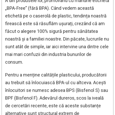
A din produsele lor, promovând cu mândrie eticheta
„BPA-Free” (fără BPA). Când vedem această
etichetă pe o caserolă de plastic, tendința noastră
firească este să răsuflăm ușurați, crezând că am
făcut o alegere 100% sigură pentru sănătatea
noastră și a familiei noastre. Din păcate, lucrurile nu
sunt atât de simple, iar aici intervine una dintre cele
mai mari confuzii din industria bunurilor de
consum.
Pentru a menține calitățile plasticului, producătorii
au trebuit să înlocuiască BPA-ul cu altceva. Acești
înlocuitori se numesc adesea BPS (Bisfenol S) sau
BPF (Bisfenol F). Adevărul dureros, scos la iveală
de cercetări recente, este că aceste substanțe
alternative sunt structural extrem de