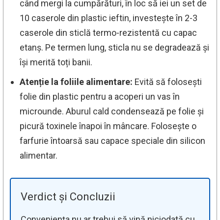
când mergi la cumpărături, în loc să iei un set de
10 caserole din plastic ieftin, investește în 2-3
caserole din sticlă termo-rezistentă cu capac
etanș. Pe termen lung, sticla nu se degradează și
își merită toți banii.
Atenție la foliile alimentare:
Evită să folosești
folie din plastic pentru a acoperi un vas în
microunde. Aburul cald condensează pe folie și
picură toxinele înapoi în mâncare. Folosește o
farfurie întoarsă sau capace speciale din silicon
alimentar.
Verdict și Concluzii
Conveniența nu ar trebui să vină niciodată cu