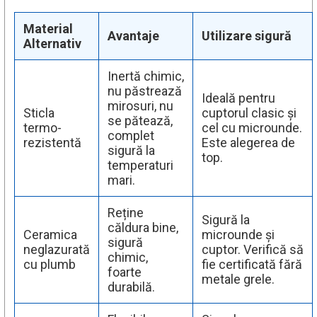
Material
Avantaje
Utilizare sigură
Alternativ
Inertă chimic,
nu păstrează
Ideală pentru
mirosuri, nu
Sticla
cuptorul clasic și
se pătează,
termo-
cel cu microunde.
complet
rezistentă
Este alegerea de
sigură la
top.
temperaturi
mari.
Reține
Sigură la
căldura bine,
Ceramica
microunde și
sigură
neglazurată
cuptor. Verifică să
chimic,
cu plumb
fie certificată fără
foarte
metale grele.
durabilă.