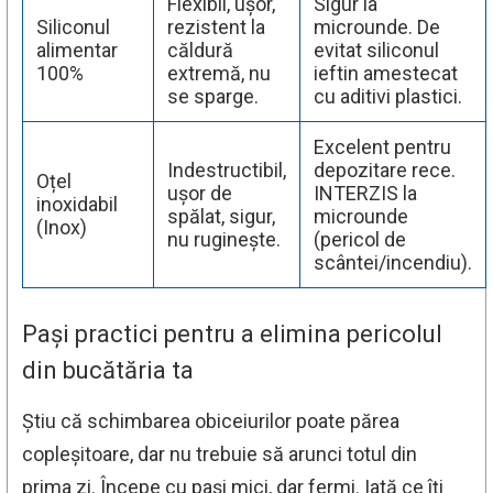
Flexibil, ușor,
Sigur la
Siliconul
rezistent la
microunde. De
alimentar
căldură
evitat siliconul
100%
extremă, nu
ieftin amestecat
se sparge.
cu aditivi plastici.
Excelent pentru
Indestructibil,
depozitare rece.
Oțel
ușor de
INTERZIS la
inoxidabil
spălat, sigur,
microunde
(Inox)
nu ruginește.
(pericol de
scântei/incendiu).
Pași practici pentru a elimina pericolul
din bucătăria ta
Știu că schimbarea obiceiurilor poate părea
copleșitoare, dar nu trebuie să arunci totul din
prima zi. Începe cu pași mici, dar fermi. Iată ce îți