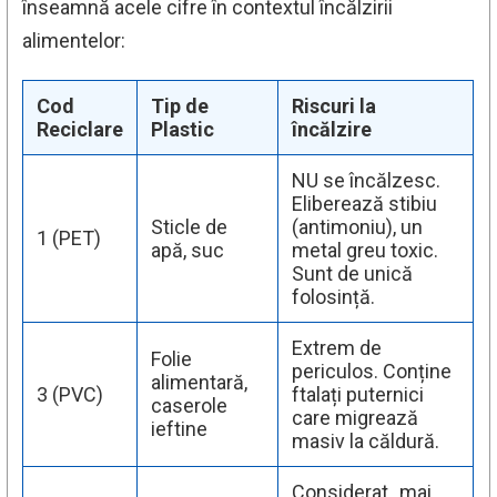
înseamnă acele cifre în contextul încălzirii
alimentelor:
Cod
Tip de
Riscuri la
Reciclare
Plastic
încălzire
NU se încălzesc.
Eliberează stibiu
Sticle de
(antimoniu), un
1 (PET)
apă, suc
metal greu toxic.
Sunt de unică
folosință.
Extrem de
Folie
periculos. Conține
alimentară,
3 (PVC)
ftalați puternici
caserole
care migrează
ieftine
masiv la căldură.
Considerat „mai