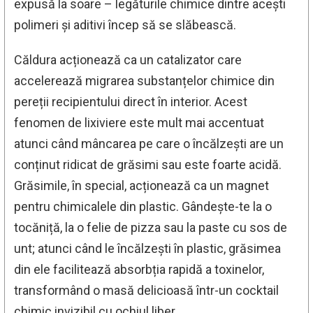
expusă la soare – legăturile chimice dintre acești
polimeri și aditivi încep să se slăbească.
Căldura acționează ca un catalizator care
accelerează migrarea substanțelor chimice din
pereții recipientului direct în interior. Acest
fenomen de lixiviere este mult mai accentuat
atunci când mâncarea pe care o încălzești are un
conținut ridicat de grăsimi sau este foarte acidă.
Grăsimile, în special, acționează ca un magnet
pentru chimicalele din plastic. Gândește-te la o
tocăniță, la o felie de pizza sau la paste cu sos de
unt; atunci când le încălzești în plastic, grăsimea
din ele facilitează absorbția rapidă a toxinelor,
transformând o masă delicioasă într-un cocktail
chimic invizibil cu ochiul liber.