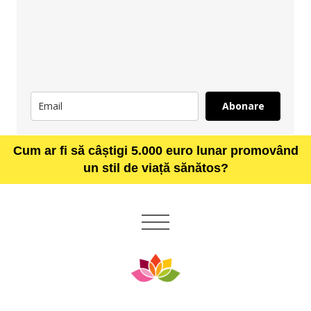
Abonare
Cum ar fi să câștigi 5.000 euro lunar promovând
un stil de viață sănătos?