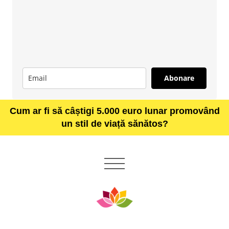
Abonare
Cum ar fi să câștigi 5.000 euro lunar promovând
un stil de viață sănătos?