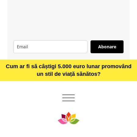
Abonare
Cum ar fi să câștigi 5.000 euro lunar promovând
un stil de viață sănătos?