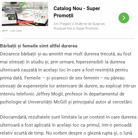
Bărbații și femeile simt altfel durerea
Deoarece bărbații și-au amintit mai mult durerea trecută, au fost
mai stresați în studiu și, prin urmare, hipersensibili la durerea
ulterioară cauzată în același loc în care a fost resimțită pentru
prima dată. Femeile – și șoarecii de sex feminin – nu păreau
stresați de experiențele lor anterioare de durere, au explicat într-un
interviu telefonic Jeffrey Mogil, profesor în departamentul de
psihologie al Universității McGill și principalul autor al cercetării.
Deocamdată, rezultatele sunt limitate la un context în care durerea
ulterioară a fost aplicată în același loc ca primul, într-o perioadă
relativ scurtă de timp. Nu vorbim despre o gleznă rupta și, o lună