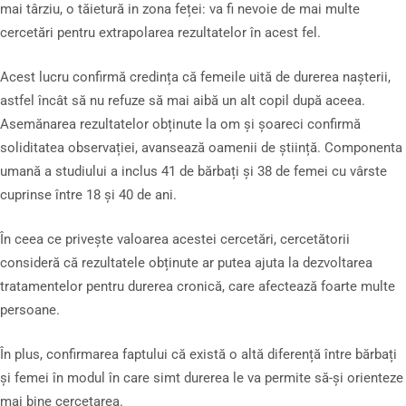
mai târziu, o tăietură in zona feței: va fi nevoie de mai multe
cercetări pentru extrapolarea rezultatelor în acest fel.
Acest lucru confirmă credința că femeile uită de durerea nașterii,
astfel încât să nu refuze să mai aibă un alt copil după aceea.
Asemănarea rezultatelor obținute la om și șoareci confirmă
soliditatea observației, avansează oamenii de știință. Componenta
umană a studiului a inclus 41 de bărbați și 38 de femei cu vârste
cuprinse între 18 și 40 de ani.
În ceea ce privește valoarea acestei cercetări, cercetătorii
consideră că rezultatele obținute ar putea ajuta la dezvoltarea
tratamentelor pentru durerea cronică, care afectează foarte multe
persoane.
În plus, confirmarea faptului că există o altă diferență între bărbați
și femei în modul în care simt durerea le va permite să-și orienteze
mai bine cercetarea.