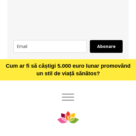
Abonare
Cum ar fi să câștigi 5.000 euro lunar promovând
un stil de viață sănătos?