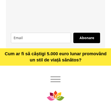
Abonare
Cum ar fi să câștigi 5.000 euro lunar promovând
un stil de viață sănătos?