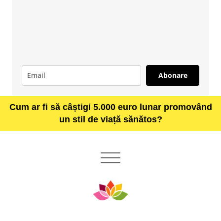
Abonare
Cum ar fi să câștigi 5.000 euro lunar promovând
un stil de viață sănătos?