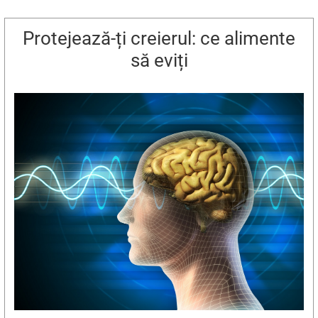
Protejează-ți creierul: ce alimente
să eviți