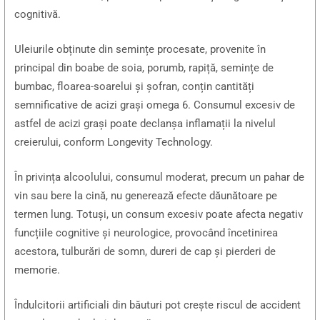
cognitivă.
Uleiurile obținute din semințe procesate, provenite în
principal din boabe de soia, porumb, rapiță, semințe de
bumbac, floarea-soarelui și șofran, conțin cantități
semnificative de acizi grași omega 6. Consumul excesiv de
astfel de acizi grași poate declanșa inflamații la nivelul
creierului, conform Longevity Technology.
În privința alcoolului, consumul moderat, precum un pahar de
vin sau bere la cină, nu generează efecte dăunătoare pe
termen lung. Totuși, un consum excesiv poate afecta negativ
funcțiile cognitive și neurologice, provocând încetinirea
acestora, tulburări de somn, dureri de cap și pierderi de
memorie.
Îndulcitorii artificiali din băuturi pot crește riscul de accident