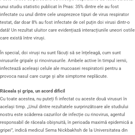
unui studiu statistic publicat în Pnas: 35% dintre ele au fost
infectate cu unul dintre cele unsprezece tipuri de virus respirator
testat, dar doar 8% au fost infectate de cel puțin doi virusi dintr-o
dată! Un rezultat uluitor care evidențiază interacțiunile uneori ostile
care există între viruși.
În special, doi viruși nu sunt făcuți să se înțeleagă, cum sunt
virusurile gripale și rinovirusurile. Ambele active în timpul iernii,
infectează aceleași celule ale mucoasei respiratorii pentru a
provoca nasul care curge și alte simptome neplăcute.
Răceala și gripa, un acord dificil
Cu toate acestea, nu puteți fi infectat cu aceste două virusuri în
același timp. „Unul dintre rezultatele surprinzătoare ale studiului
nostru este scăderea cazurilor de infecție cu rinovirus, agentul
responsabil de răceala obișnuită, în perioada maximă epidemică a
gripei”, indică medicul Sema Nickbakhsh de la Universitatea din