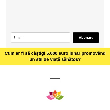
Abonare
Cum ar fi să câștigi 5.000 euro lunar promovând
un stil de viață sănătos?