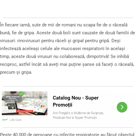
În fiecare iarnă, sute de mii de romani nu scapa fie de o răceală
bună, fie de gripa. Aceste două boli sunt cauzate de două familii de
virusuri: rinovirusuri pentru răceli și gripal pentru gripă. Deși
infectează aceleași celule ale mucoasei respiratorii în același
timp, aceste două virusuri nu colaborează, dimpotrivă! Se inhibă
reciproc, astfel încât să aveți mai puține șanse să faceți o răceală,
precum și gripa.
Peste 40.000 de persoane cu infecție respiratorie au făcut obiectul