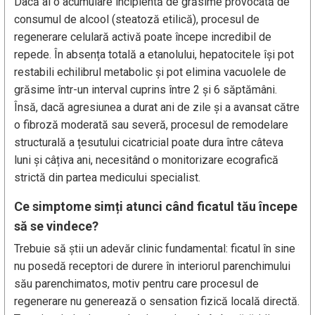
Dacă ai o acumulare incipientă de grăsime provocată de
consumul de alcool (steatoză etilică), procesul de
regenerare celulară activă poate începe incredibil de
repede. În absența totală a etanolului, hepatocitele își pot
restabili echilibrul metabolic și pot elimina vacuolele de
grăsime într-un interval cuprins între 2 și 6 săptămâni.
Însă, dacă agresiunea a durat ani de zile și a avansat către
o fibroză moderată sau severă, procesul de remodelare
structurală a țesutului cicatricial poate dura între câteva
luni și câțiva ani, necesitând o monitorizare ecografică
strictă din partea medicului specialist.
Ce simptome simți atunci când ficatul tău începe
să se vindece?
Trebuie să știi un adevăr clinic fundamental: ficatul în sine
nu posedă receptori de durere în interiorul parenchimului
său parenchimatos, motiv pentru care procesul de
regenerare nu generează o sensation fizică locală directă.