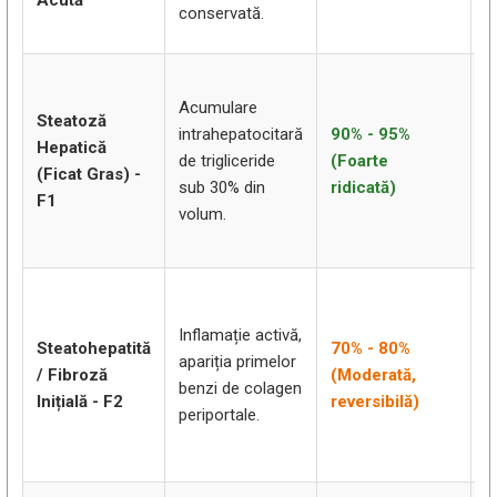
Acută
s
conservată.
m
O
Acumulare
r
Steatoză
intrahepatocitară
90% - 95%
c
Hepatică
de trigliceride
(Foarte
s
(Ficat Gras) -
sub 30% din
ridicată)
p
F1
volum.
c
7
T
a
Inflamație activă,
Steatohepatită
70% - 80%
i
apariția primelor
/ Fibroză
(Moderată,
O
benzi de colagen
Inițială - F2
reversibilă)
p
periportale.
i
s