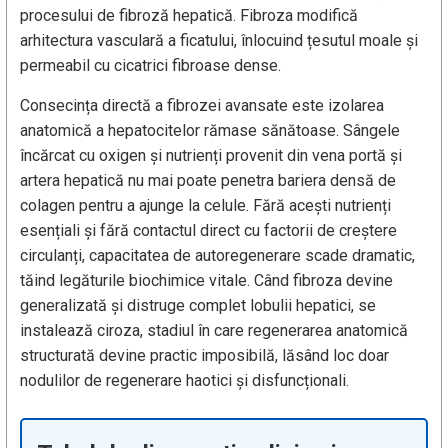
procesului de fibroză hepatică. Fibroza modifică
arhitectura vasculară a ficatului, înlocuind țesutul moale și
permeabil cu cicatrici fibroase dense.
Consecința directă a fibrozei avansate este izolarea
anatomică a hepatocitelor rămase sănătoase. Sângele
încărcat cu oxigen și nutrienți provenit din vena portă și
artera hepatică nu mai poate penetra bariera densă de
colagen pentru a ajunge la celule. Fără acești nutrienți
esențiali și fără contactul direct cu factorii de creștere
circulanți, capacitatea de autoregenerare scade dramatic,
tăind legăturile biochimice vitale. Când fibroza devine
generalizată și distruge complet lobulii hepatici, se
instalează ciroza, stadiul în care regenerarea anatomică
structurată devine practic imposibilă, lăsând loc doar
nodulilor de regenerare haotici și disfuncționali.