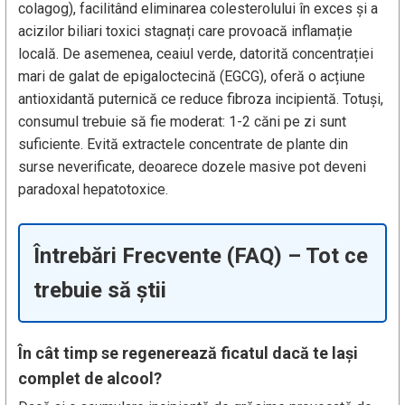
colagog), facilitând eliminarea colesterolului în exces și a
acizilor biliari toxici stagnați care provoacă inflamație
locală. De asemenea, ceaiul verde, datorită concentrației
mari de galat de epigaloctecină (EGCG), oferă o acțiune
antioxidantă puternică ce reduce fibroza incipientă. Totuși,
consumul trebuie să fie moderat: 1-2 căni pe zi sunt
suficiente. Evită extractele concentrate de plante din
surse neverificate, deoarece dozele masive pot deveni
paradoxal hepatotoxice.
Întrebări Frecvente (FAQ) – Tot ce
trebuie să știi
În cât timp se regenerează ficatul dacă te lași
complet de alcool?