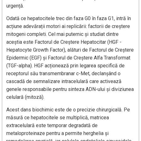
urgență.
Odată ce hepatocitele trec din faza G0 în faza G1, intră în
acțiune adevărații motori ai replicării: factorii de creștere
mitogeni completi. Cel mai puternic și studiat dintre
aceștia este Factorul de Creștere Hepatocitar (HGF -
Hepatocyte Growth Factor), alături de Factorul de Creștere
Epidermic (EGF) și Factorul de Creștere Alfa Transformat
(TGF-alpha). HGF acționează prin legarea specifică de
receptorul său transmembranar c-Met, declanșând o
cascadă de semnalizare intracelulară care activează
genele responsabile pentru sinteza ADN-ului și diviziunea
celulară (mitoză).
Acest dans biochimic este de o precizie chirurgicală. Pe
măsură ce hepatocitele se multiplică, matricea
extracelulară este temporar degradată de
metaloproteinaze pentru a permite herghelia și