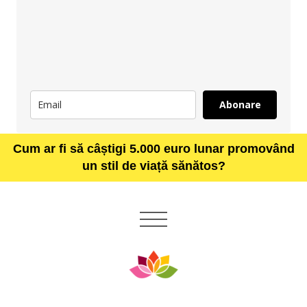
Abonare
Cum ar fi să câștigi 5.000 euro lunar promovând
un stil de viață sănătos?