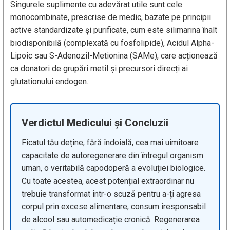
Singurele suplimente cu adevărat utile sunt cele
monocombinate, prescrise de medic, bazate pe principii
active standardizate și purificate, cum este silimarina înalt
biodisponibilă (complexată cu fosfolipide), Acidul Alpha-
Lipoic sau S-Adenozil-Metionina (SAMe), care acționează
ca donatori de grupări metil și precursori direcți ai
glutationului endogen.
Verdictul Medicului și Concluzii
Ficatul tău deține, fără îndoială, cea mai uimitoare
capacitate de autoregenerare din întregul organism
uman, o veritabilă capodoperă a evoluției biologice.
Cu toate acestea, acest potențial extraordinar nu
trebuie transformat într-o scuză pentru a-ți agresa
corpul prin excese alimentare, consum iresponsabil
de alcool sau automedicație cronică. Regenerarea