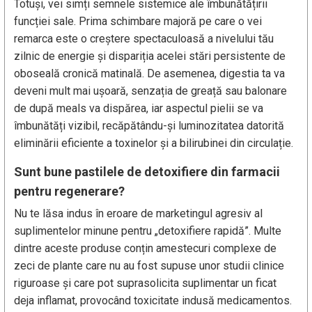
Totuși, vei simți semnele sistemice ale îmbunătățirii
funcției sale. Prima schimbare majoră pe care o vei
remarca este o creștere spectaculoasă a nivelului tău
zilnic de energie și dispariția acelei stări persistente de
oboseală cronică matinală. De asemenea, digestia ta va
deveni mult mai ușoară, senzația de greață sau balonare
de după meals va dispărea, iar aspectul pielii se va
îmbunătăți vizibil, recăpătându-și luminozitatea datorită
eliminării eficiente a toxinelor și a bilirubinei din circulație.
Sunt bune pastilele de detoxifiere din farmacii
pentru regenerare?
Nu te lăsa indus în eroare de marketingul agresiv al
suplimentelor minune pentru „detoxifiere rapidă”. Multe
dintre aceste produse conțin amestecuri complexe de
zeci de plante care nu au fost supuse unor studii clinice
riguroase și care pot suprasolicita suplimentar un ficat
deja inflamat, provocând toxicitate indusă medicamentos.