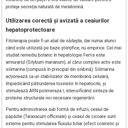
proteja secreția naturală de melatonină.
Utilizarea corectă și avizată a ceaiurilor
hepatoprotectoare
Fitoterapia poate fi un aliat de nădejde, dar numai atunci
când este utilizată pe baze științifice, nu empirice. Cel mai
studiat remediu botanic în hepatologie Ferris este
armurariul (Silybum marianum), al cărui complex activ este
silimarina (compusă în principal din silibină). Silimarina
acționează ca un stabilizator de membrană celulară,
împiedicând pătrunderea toxinelor în hepatocite, și
stimulează ARN polimeraza I, intensificând sinteza de
proteine structurale noi necesare regenerării.
Pentru administrarea sub formă de infuzii, ceaiul de
păpădie (Taraxacum officinale) și ceaiul de cicoare sunt
externe pentru stimularea fluxului biliar (efect coleretic și