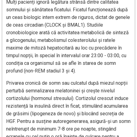
Mulți pacienți ignoră legătura strânsă dintre calitatea
somnului și sănătatea ficatului. Ficatul funcționează după
un ceas biologic intern extrem de riguros, dictat de genele
de ceas circadian (CLOCK și BMAL1). Studiile
cronobiologice arată că activitatea metabolică de sinteză
a glicogenului, metabolismul colesterolului și ratele
maxime de mitoză hepatocitară au loc cu precădere în
timpul nopții, în special în intervalul orar 23:00 - 03:00, cu
condiția ca organismul să se afle în starea de somn
profund (non-REM stadiul 3 și 4).
Privarea cronică de somn sau culcatul după miezul nopții
perturbă semnalizarea melatoninei și crește nivelul
cortizolului (hormonul stresului). Cortizolul crescut induce
rezistență la insulină direct în ficat, stimulând acumularea
de grăsimi (lipogeneza de novo) și blocând secreția de
HGF. Pentru a susține autoregenerarea, asigură-și un somn
neîntrerupt de minimum 7-8 ore pe noapte, stingând
ecranele cu cel puțin o oră înainte de culcare pentru a