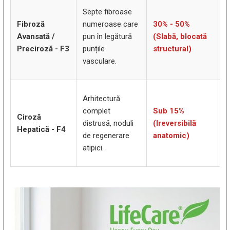
T
Septe fibroase
a
Fibroză
numeroase care
30% - 50%
e
Avansată /
pun în legătură
(Slabă, blocată
a
Preciroză - F3
punțile
structural)
(
vasculare.
a
M
Arhitectură
c
complet
Sub 15%
Ciroză
(
distrusă, noduli
(Ireversibilă
Hepatică - F4
e
de regenerare
anatomic)
p
atipici.
h