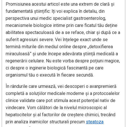
Promisiunea acestui articol este una extrem de clară și
fundamentată științific: îți voi explica în detaliu, din
perspectiva unui medic specialist gastroenterolog,
mecanismele biologice intime prin care ficatul tău deține
abilitatea spectaculoasă de a se reface, chiar și după ce a
suferit agresiuni severe. Vei înțelege exact unde se
termină miturile din mediul online despre „detoxifierea
miraculoasă” și unde începe adevărata știință medicală a
regenerării celulare. Nu este vorba despre poțiuni magice,
ci despre o inginerie biologică fascinantă pe care
organismul tău o execută în fiecare secundă.
În rândurile care urmează, vei descoperi o avanpremieră
completă a soluțiilor medicale moderne și a protocoalelor
clinice validate care pot stimula acest potențial nativ de
vindecare. Vom călători de la nivelul microscopic al
hepatocitelor și al factorilor de creștere chimici, trecând
prin analiza inamicilor structurali precum
steatoza