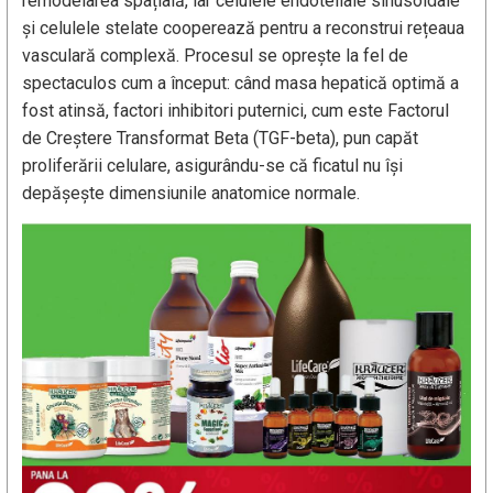
remodelarea spațială, iar celulele endoteliale sinusoidale
și celulele stelate cooperează pentru a reconstrui rețeaua
vasculară complexă. Procesul se oprește la fel de
spectaculos cum a început: când masa hepatică optimă a
fost atinsă, factori inhibitori puternici, cum este Factorul
de Creștere Transformat Beta (TGF-beta), pun capăt
proliferării celulare, asigurându-se că ficatul nu își
depășește dimensiunile anatomice normale.