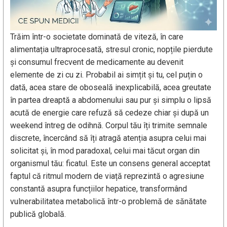
Trăim într-o societate dominată de viteză, în care
alimentația ultraprocesată, stresul cronic, nopțile pierdute
și consumul frecvent de medicamente au devenit
elemente de zi cu zi. Probabil ai simțit și tu, cel puțin o
dată, acea stare de oboseală inexplicabilă, acea greutate
în partea dreaptă a abdomenului sau pur și simplu o lipsă
acută de energie care refuză să cedeze chiar și după un
weekend întreg de odihnă. Corpul tău îți trimite semnale
discrete, încercând să îți atragă atenția asupra celui mai
solicitat și, în mod paradoxal, celui mai tăcut organ din
organismul tău: ficatul. Este un consens general acceptat
faptul că ritmul modern de viață reprezintă o agresiune
constantă asupra funcțiilor hepatice, transformând
vulnerabilitatea metabolică într-o problemă de sănătate
publică globală.