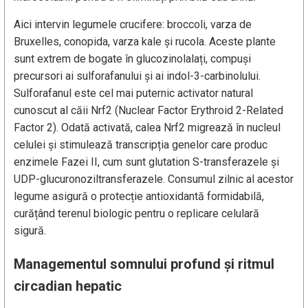
Aici intervin legumele crucifere: broccoli, varza de
Bruxelles, conopida, varza kale și rucola. Aceste plante
sunt extrem de bogate în glucozinolalați, compuși
precursori ai sulforafanului și ai indol-3-carbinolului.
Sulforafanul este cel mai puternic activator natural
cunoscut al căii Nrf2 (Nuclear Factor Erythroid 2-Related
Factor 2). Odată activată, calea Nrf2 migrează în nucleul
celulei și stimulează transcripția genelor care produc
enzimele Fazei II, cum sunt glutation S-transferazele și
UDP-glucuronoziltransferazele. Consumul zilnic al acestor
legume asigură o protecție antioxidantă formidabilă,
curățând terenul biologic pentru o replicare celulară
sigură.
Managementul somnului profund și ritmul
circadian hepatic