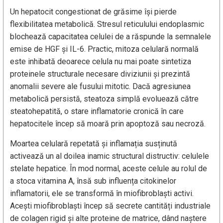
Un hepatocit congestionat de grăsime își pierde
flexibilitatea metabolică. Stresul reticulului endoplasmic
blochează capacitatea celulei de a răspunde la semnalele
emise de HGF și IL-6. Practic, mitoza celulară normală
este inhibată deoarece celula nu mai poate sintetiza
proteinele structurale necesare diviziunii și prezintă
anomalii severe ale fusului mitotic. Dacă agresiunea
metabolică persistă, steatoza simplă evoluează către
steatohepatită, o stare inflamatorie cronică în care
hepatocitele încep să moară prin apoptoză sau necroză.
Moartea celulară repetată și inflamația susținută
activează un al doilea inamic structural distructiv: celulele
stelate hepatice. În mod normal, aceste celule au rolul de
a stoca vitamina A, însă sub influența citokinelor
inflamatorii, ele se transformă în miofibroblaști activi.
Acești miofibroblaști încep să secrete cantități industriale
de colagen rigid și alte proteine de matrice, dând naștere