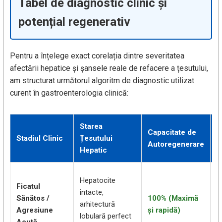
Tabel de diagnostic clinic și
potențial regenerativ
Pentru a înțelege exact corelația dintre severitatea
afectării hepatice și șansele reale de refacere a țesutului,
am structurat următorul algoritm de diagnostic utilizat
curent în gastroenterologia clinică:
Starea
Capacitate de
S
Stadiul Clinic
Țesutului
Autoregenerare
R
Hepatic
P
Hepatocite
Ficatul
h
intacte,
Sănătos /
100% (Maximă
e
arhitectură
Agresiune
și rapidă)
a
lobulară perfect