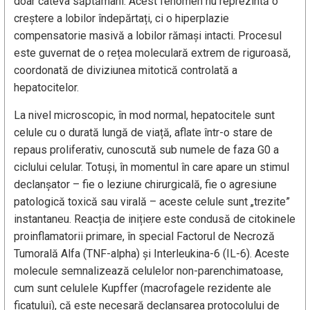
doar câteva săptămâni. Acest fenomen nu reprezintă o
creștere a lobilor îndepărtați, ci o hiperplazie
compensatorie masivă a lobilor rămași intacti. Procesul
este guvernat de o rețea moleculară extrem de riguroasă,
coordonată de diviziunea mitotică controlată a
hepatocitelor.
La nivel microscopic, în mod normal, hepatocitele sunt
celule cu o durată lungă de viață, aflate într-o stare de
repaus proliferativ, cunoscută sub numele de faza G0 a
ciclului celular. Totuși, în momentul în care apare un stimul
declanșator – fie o leziune chirurgicală, fie o agresiune
patologică toxică sau virală – aceste celule sunt „trezite”
instantaneu. Reacția de inițiere este condusă de citokinele
proinflamatorii primare, în special Factorul de Necroză
Tumorală Alfa (TNF-alpha) și Interleukina-6 (IL-6). Aceste
molecule semnalizează celulelor non-parenchimatoase,
cum sunt celulele Kupffer (macrofagele rezidente ale
ficatului), că este necesară declanșarea protocolului de