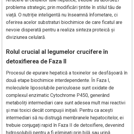
problema strategic, prin modificări țintite în stilul tău de
viață. O nutriție inteligentă nu înseamnă înfometare, ci
oferirea acelor substraturi biochimice de care ficatul are
nevoie disperată pentru a realiza sinteza proteică și
diviziunea celulară.
Rolul crucial al legumelor crucifere în
detoxifierea de Faza II
Procesul de epurare hepatică a toxinelor se desfășoară în
două etape biochimice interdependente. În Faza I,
moleculele liposolubile periculoase sunt oxidate de
complexul enzimatic Cytochrome P450, generând
metaboliți intermediari care sunt adesea mult mai reactivi
și mai toxici decât compușii inițiali. Pentru ca acești
intermediari să nu distrugă membranele hepatocitelor, ei
trebuie conjugați rapid în Faza II de detoxifiere, devenind
hidrosolubili pentru a fi eliminați prin bilă sau urină.