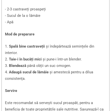
- 2-3 castraveți proaspeți
- Sucul de la o lămâie
- Apă
Mod de preparare
1.
Spală bine castraveții
și îndepărtează semințele din
interior.
2.
Taie-i în bucăți mici
și pune-i într-un blender.
3.
Blendează
până obții un suc omogen.
4.
Adaugă sucul de lămâie
și amestecă pentru a dilua
consistența.
Servire
Este recomandat să servești sucul proaspăt, pentru a
beneficia de toate proprietățile sale nutritive. Savurează-l ca