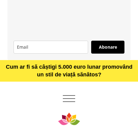
Abonare
Cum ar fi să câștigi 5.000 euro lunar promovând
un stil de viață sănătos?