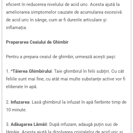
eficient în reducerea nivelului de acid uric. Acesta ajută la
ameliorarea simptomelor cauzate de acumularea excesivă
de acid uric în sânge, cum ar fi durerile articulare și
inflamația.
Prepararea Ceaiului de Ghimbir
Pentru a prepara ceaiul de ghimbir, urmează acești pași:
1. *
Tăierea Ghimbirului
: Taie ghimbirul în felii subțiri. Cu cât
feliile sunt mai fine, cu atât mai multe substanțe active vor fi
eliberate în apă.
2.
Infuzarea
: Lasă ghimbirul la infuzat în apă fierbinte timp de
10 minute.
3.
Adăugarea Lămâii
: După infuzare, adaugă puțin suc de
lămâie. Acesta ajută la dizolvarea cristalelor de acid uric și