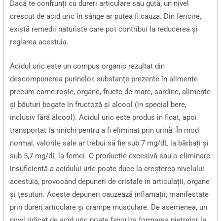
Dacă te confrunți cu dureri articulare sau gută, un nivel
crescut de acid uric în sânge ar putea fi cauza. Din fericire,
există remedii naturiste care pot contribui la reducerea și
reglarea acestuia.
Acidul uric este un compus organic rezultat din
descompunerea purinelor, substanțe prezente în alimente
precum carne roșie, organe, fructe de mare, sardine, alimente
și băuturi bogate în fructoză și alcool (în special bere,
inclusiv fără alcool). Acidul uric este produs în ficat, apoi
transportat la rinichi pentru a fi eliminat prin urină. În mod
normal, valorile sale ar trebui să fie sub 7 mg/dL la bărbați și
sub 5,7 mg/dL la femei. O producție excesivă sau o eliminare
insuficientă a acidului uric poate duce la creșterea nivelului
acestuia, provocând depuneri de cristale în articulații, organe
și țesuturi. Aceste depuneri cauzează inflamații, manifestate
prin dureri articulare și crampe musculare. De asemenea, un
nivel ridicat de acid uric poate favoriza formarea pietrelor la